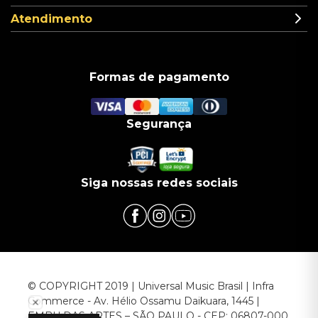
Atendimento
Formas de pagamento
Segurança
Siga nossas redes sociais
© COPYRIGHT 2019 | Universal Music Brasil | Infra
Commerce - Av. Hélio Ossamu Daikuara, 1445 |
EMBU DAS ARTES – SÃO PAULO - CEP: 06807-000