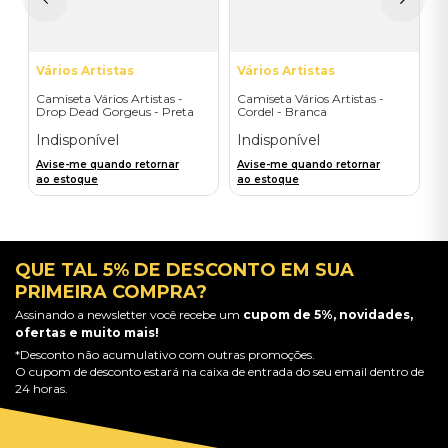
a
Vários Artistas
Vários Artistas
Camiseta Vários Artistas -
Camiseta Vários Artistas -
Drop Dead Gorgeus - Preta
Cordel - Branca
Indisponível
Indisponível
Avise-me quando retornar
Avise-me quando retornar
ao estoque
ao estoque
QUE TAL 5% DE DESCONTO EM SUA
PRIMEIRA COMPRA?
Assinando a newsletter você recebe um
cupom de 5%, novidades,
ofertas e muito mais!
*Desconto não acumulativo com outras promoções.
O cupom de desconto estará na caixa de entrada do seu email dentro de
24 horas.