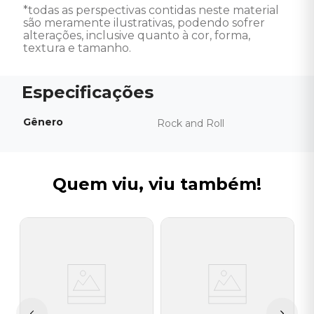
*todas as perspectivas contidas neste material 
são meramente ilustrativas, podendo sofrer 
alterações, inclusive quanto à cor, forma, 
textura e tamanho.
Gênero
Rock and Roll
Quem viu, viu também!
V
C
M
I
A