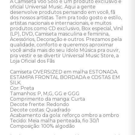
A Camiseta Voo Solo é um produto exclusivo e 
oficial Universal Music. Aqui a gente 
desenvolve produtos pensando em você, fã  
dos nossos artistas. Tem pra todo gosto e estilo, 
artistas nacionais e internacionais, e muitos 
produtos como CD exclusivo, Box especial, Vinil 
(LP), DVD, Camiseta masculina e feminina, 
Acessórios, Decoração e outros. Prezamos pela 
qualidade, conforto e queremos aproximar 
você ainda mais do seu ídolo Música pra ouvir, 
pra vestir e se divertir Universal Music Store, a 
Loja Oficial dos Fãs 

Camiseta OVERSIZED em malha ESTONADA.

ESTAMPA FRONTAL BORDADA e COSTAS EM 
SILK.

Cor: Preta 

Tamanhos: P, M,G, GG e GGG

Comprimento da manga: Curta  

Decote frente: Redondo  

Decote costas: Quadrado  

Acabamento da gola: reforço ombro a ombro  

Tecido: Meia malha penteada, fio 30/1  

Composição: 100% algodão  
