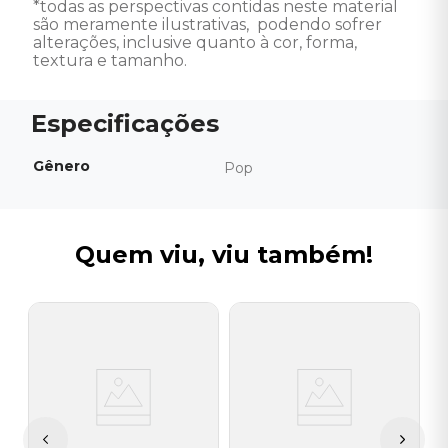
*todas as perspectivas contidas neste material 
são meramente ilustrativas,  podendo sofrer 
alterações, inclusive quanto à cor, forma, 
textura e tamanho.
Gênero
Pop
Quem viu, viu também!
K
C
S
I
A
a