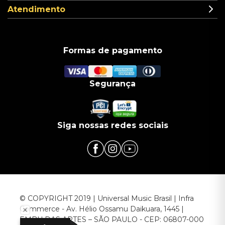
Atendimento
Formas de pagamento
Segurança
Siga nossas redes sociais
© COPYRIGHT 2019 | Universal Music Brasil | Infra
Commerce - Av. Hélio Ossamu Daikuara, 1445 |
EMBU DAS ARTES – SÃO PAULO - CEP: 06807-000