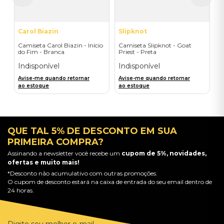
Carol Biazin
Slipknot
Camiseta Carol Biazin - Início
Camiseta Slipknot - Goat
do Fim - Branca
Priest - Preta
Indisponível
Indisponível
Avise-me quando retornar
Avise-me quando retornar
ao estoque
ao estoque
QUE TAL 5% DE DESCONTO EM SUA
PRIMEIRA COMPRA?
Assinando a newsletter você recebe um
cupom de 5%, novidades,
ofertas e muito mais!
*Desconto não acumulativo com outras promoções.
O cupom de desconto estará na caixa de entrada do seu email dentro de
24 horas.