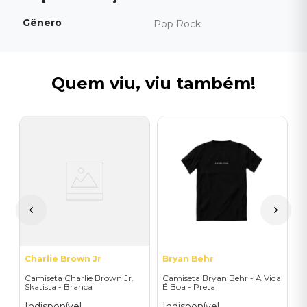
Gênero
Pop Rock
Quem viu, viu também!
E
C
C
I
A
a
Charlie Brown Jr
Bryan Behr
Camiseta Charlie Brown Jr.
Camiseta Bryan Behr - A Vida
Skatista - Branca
É Boa - Preta
Indisponível
Indisponível