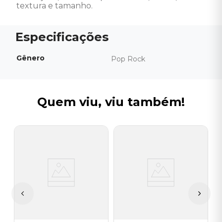
textura e tamanho.
Gênero
Pop Rock
Quem viu, viu também!
Z
C
P
I
A
a