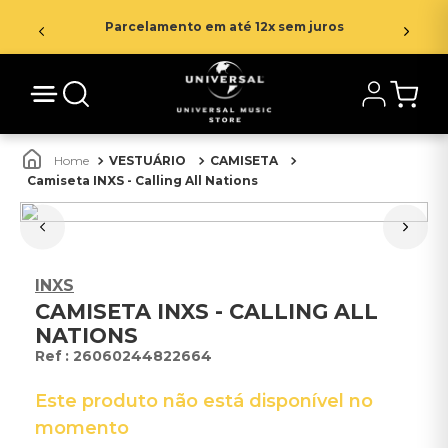
Parcelamento em até 12x sem juros
VESTUÁRIO
CAMISETA
Camiseta INXS - Calling All Nations
INXS
CAMISETA INXS - CALLING ALL
NATIONS
:
26060244822664
Este produto não está disponível no
momento