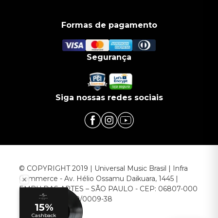
Formas de pagamento
Segurança
Siga nossas redes sociais
© COPYRIGHT 2019 | Universal Music Brasil | Infra
Commerce - Av. Hélio Ossamu Daikuara, 1445 |
EMBU DAS ARTES – SÃO PAULO - CEP: 06807-000
CNPJ: 00.952.789/0009-38