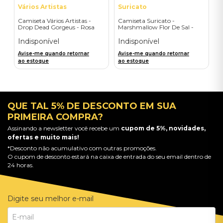
Vários Artistas
Suricato
Camiseta Vários Artistas -
Camiseta Suricato -
Drop Dead Gorgeus - Rosa
Marshmallow Flor De Sal -
Preta (Frente e Verso)
Indisponível
Indisponível
Avise-me quando retornar
Avise-me quando retornar
ao estoque
ao estoque
QUE TAL 5% DE DESCONTO EM SUA
PRIMEIRA COMPRA?
Assinando a newsletter você recebe um
cupom de 5%, novidades,
ofertas e muito mais!
*Desconto não acumulativo com outras promoções.
O cupom de desconto estará na caixa de entrada do seu email dentro de
24 horas.
Digite seu melhor e-mail