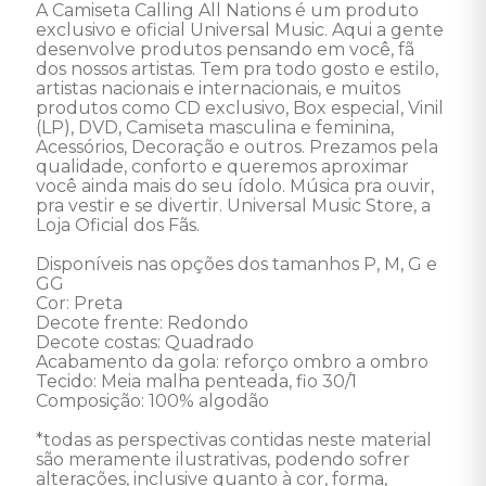
A Camiseta Calling All Nations é um produto 
exclusivo e oficial Universal Music. Aqui a gente 
desenvolve produtos pensando em você, fã 
dos nossos artistas. Tem pra todo gosto e estilo, 
artistas nacionais e internacionais, e muitos 
produtos como CD exclusivo, Box especial, Vinil 
(LP), DVD, Camiseta masculina e feminina, 
Acessórios, Decoração e outros. Prezamos pela 
qualidade, conforto e queremos aproximar 
você ainda mais do seu ídolo. Música pra ouvir, 
pra vestir e se divertir. Universal Music Store, a 
Loja Oficial dos Fãs.

Disponíveis nas opções dos tamanhos P, M, G e 
GG

Cor: Preta

Decote frente: Redondo

Decote costas: Quadrado

Acabamento da gola: reforço ombro a ombro

Tecido: Meia malha penteada, fio 30/1

Composição: 100% algodão

*todas as perspectivas contidas neste material 
são meramente ilustrativas, podendo sofrer 
alterações, inclusive quanto à cor, forma, 