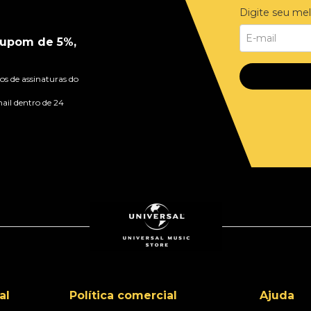
Digite seu mel
upom de 5%,
s de assinaturas do
ail dentro de 24
al
Política comercial
Ajuda