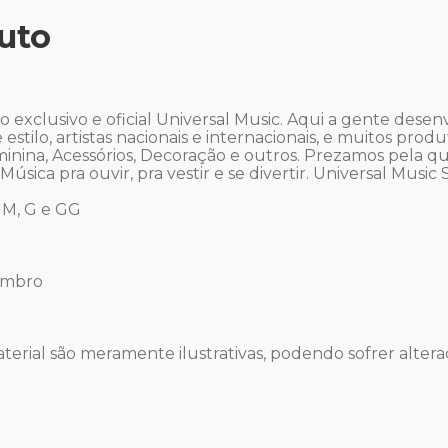
uto
xclusivo e oficial Universal Music. Aqui a gente desen
 estilo, artistas nacionais e internacionais, e muitos prod
eminina, Acessórios, Decoração e outros. Prezamos pela q
sica pra ouvir, pra vestir e se divertir. Universal Music Sto
M, G e GG

mbro

terial são meramente ilustrativas, podendo sofrer alteraç