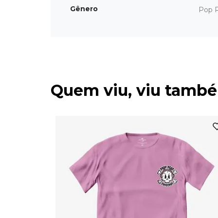
Gênero
Pop 
Quem viu, viu tamb
ado de