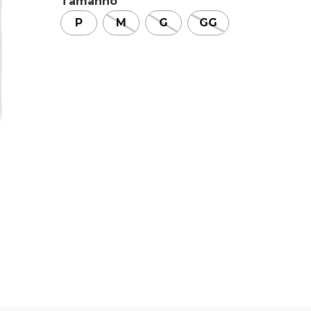
Tamanho
P
M
G
GG