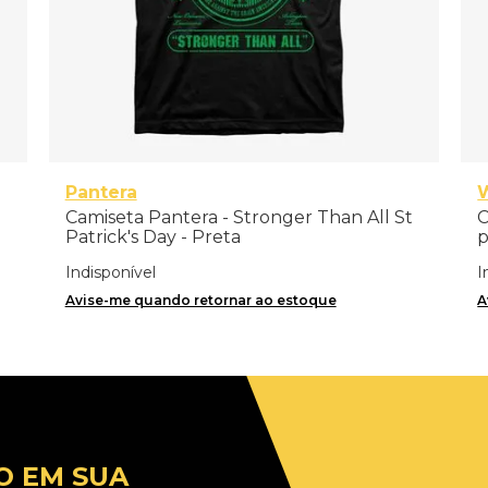
Pantera
W
Camiseta Pantera - Stronger Than All St
C
Patrick's Day - Preta
p
Indisponível
I
Avise-me quando retornar ao estoque
A
O EM SUA