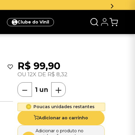
Clube do Vinil
R$
99
,
90
12
R$
8
,
32
－
＋
Poucas unidades restantes
Adicionar ao carrinho
Adicionar o produto no