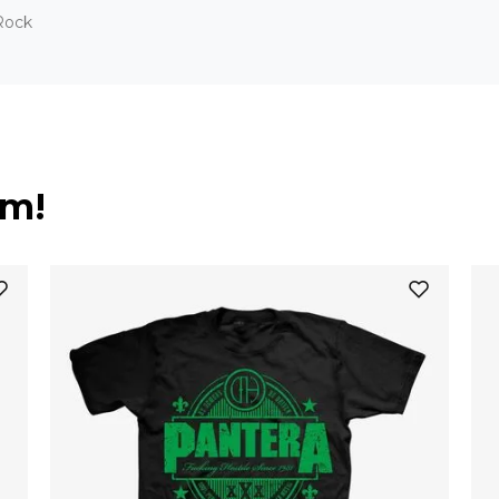
Rock
ém!