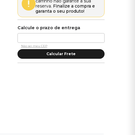
carrinho não garante a sua
reserva.
Finalize a compra e
garanta o seu produto!
Não sei meu CEP