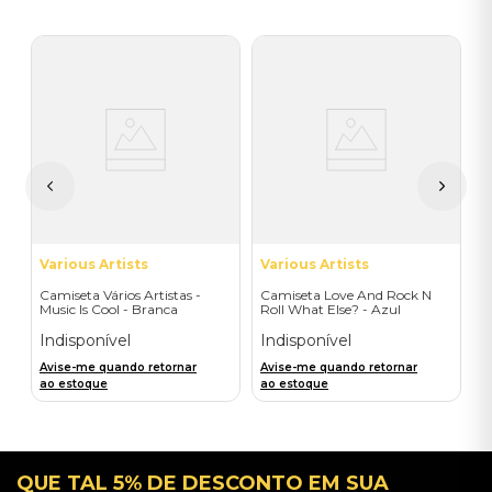
B
C
u
C
I
A
a
Various Artists
Various Artists
Camiseta Vários Artistas -
Camiseta Love And Rock N
Music Is Cool - Branca
Roll What Else? - Azul
(Frente)
Indisponível
Indisponível
Avise-me quando retornar
Avise-me quando retornar
ao estoque
ao estoque
QUE TAL 5% DE DESCONTO EM SUA