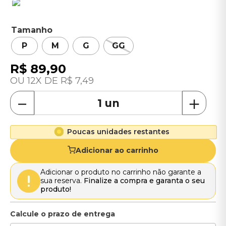
Tamanho
P
M
G
GG
R$
89
,
90
12
R$
7
,
49
－
＋
Poucas unidades restantes
Adicionar ao carrinho
Adicionar o produto no carrinho não garante a
sua reserva.
Finalize a compra e garanta o seu
produto!