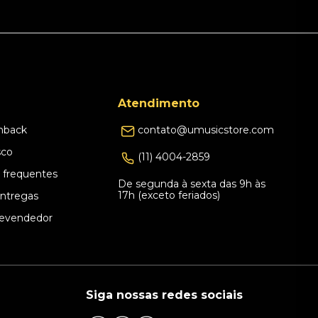
Atendimento
hback
contato@umusicstore.com
sco
(11) 4004-2859
 frequentes
De segunda à sexta das 9h às
17h (exceto feriados)
Entregas
evendedor
Siga nossas redes sociais