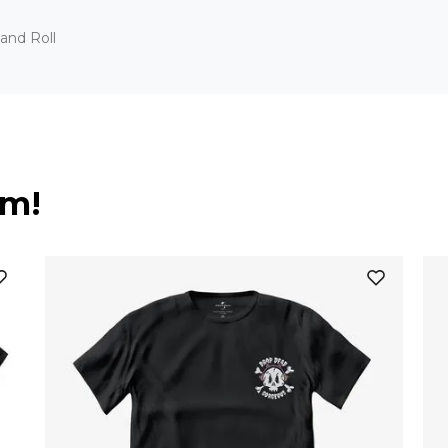
and Roll
ém!