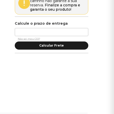
carrinho não garante a sua
reserva.
Finalize a compra e
garanta o seu produto!
Não sei meu CEP