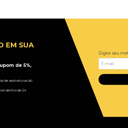
O EM SUA
Digite seu mel
upom de 5%,
s de assinaturas do
ail dentro de 24