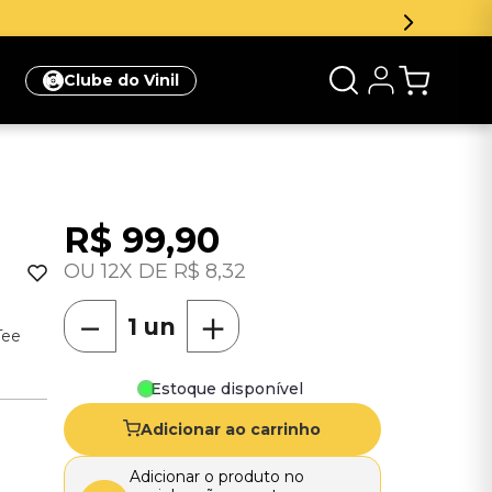
Clube do Vinil
R$
99
,
90
12
R$
8
,
32
－
＋
Tee
Estoque disponível
Adicionar ao carrinho
Adicionar o produto no