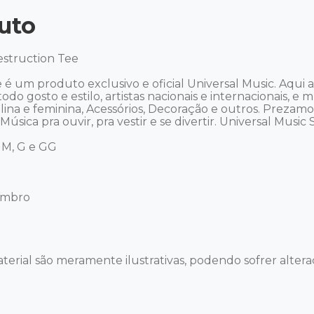
uto
struction Tee 

e é um produto exclusivo e oficial Universal Music. Aqu
todo gosto e estilo, artistas nacionais e internacionais, 
culina e feminina, Acessórios, Decoração e outros. Preza
sica pra ouvir, pra vestir e se divertir. Universal Music Sto
M, G e GG

mbro

terial são meramente ilustrativas, podendo sofrer alteraç