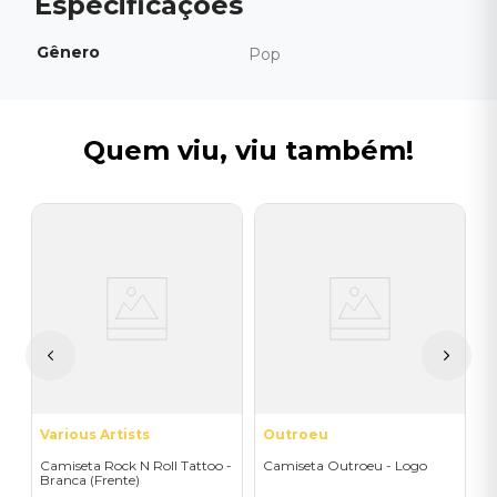
Gênero
Pop
Quem viu, viu também!
R
C
A
I
A
a
Various Artists
Outroeu
Camiseta Rock N Roll Tattoo -
Camiseta Outroeu - Logo
Branca (Frente)