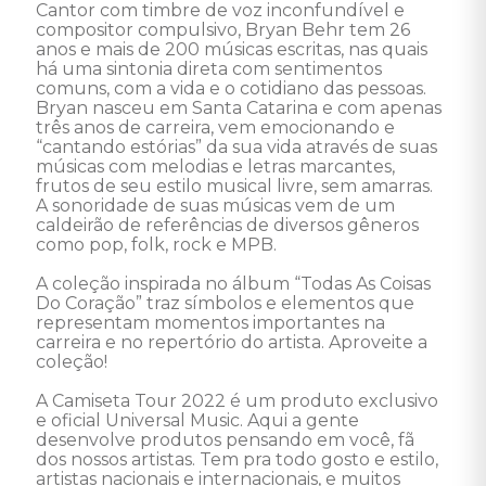
Cantor com timbre de voz inconfundível e 
compositor compulsivo, Bryan Behr tem 26 
anos e mais de 200 músicas escritas, nas quais 
há uma sintonia direta com sentimentos 
comuns, com a vida e o cotidiano das pessoas. 
Bryan nasceu em Santa Catarina e com apenas 
três anos de carreira, vem emocionando e 
“cantando estórias” da sua vida através de suas 
músicas com melodias e letras marcantes, 
frutos de seu estilo musical livre, sem amarras. 
A sonoridade de suas músicas vem de um 
caldeirão de referências de diversos gêneros 
como pop, folk, rock e MPB.

A coleção inspirada no álbum “Todas As Coisas 
Do Coração” traz símbolos e elementos que 
representam momentos importantes na 
carreira e no repertório do artista. Aproveite a 
coleção!

A Camiseta Tour 2022 é um produto exclusivo 
e oficial Universal Music. Aqui a gente 
desenvolve produtos pensando em você, fã 
dos nossos artistas. Tem pra todo gosto e estilo, 
artistas nacionais e internacionais, e muitos 