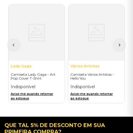
V
C
M
I
A
a
Lady Gaga
Vários Artistas
Camiseta Lady Gaga - Art
Camiseta Vários Artistas -
Pop Cover T-Shirt
Hello You
Indisponível
Indisponível
Avise-me quando retornar
Avise-me quando retornar
ao estoque
ao estoque
QUE TAL 5% DE DESCONTO EM SUA
PRIMEIRA COMPRA?