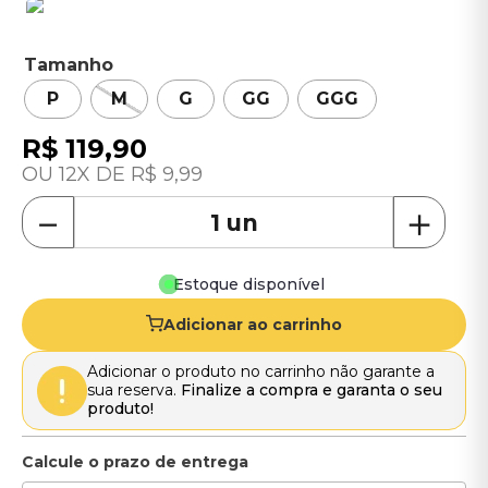
Tamanho
P
M
G
GG
GGG
R$
119
,
90
12
R$
9
,
99
－
＋
Estoque disponível
Adicionar ao carrinho
Adicionar o produto no carrinho não garante a
sua reserva.
Finalize a compra e garanta o seu
produto!