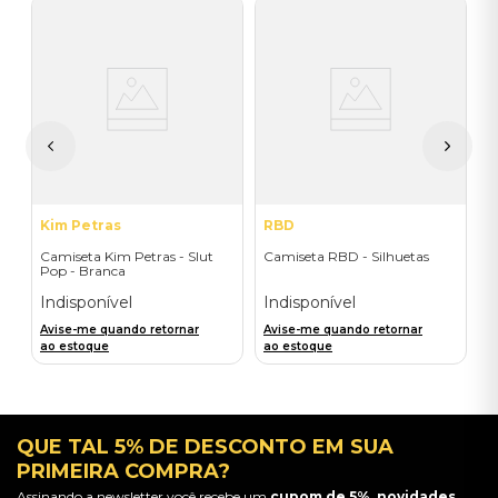
T
C
B
I
A
a
Kim Petras
RBD
Camiseta Kim Petras - Slut
Camiseta RBD - Silhuetas
Pop - Branca
Indisponível
Indisponível
Avise-me quando retornar
Avise-me quando retornar
ao estoque
ao estoque
QUE TAL 5% DE DESCONTO EM SUA
PRIMEIRA COMPRA?
Assinando a newsletter você recebe um
cupom de 5%, novidades,