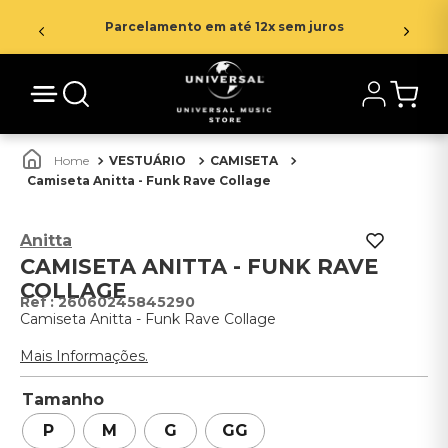
Parcelamento em até 12x sem juros
VESTUÁRIO
CAMISETA
Camiseta Anitta - Funk Rave Collage
Anitta
CAMISETA ANITTA - FUNK RAVE
COLLAGE
:
26060245845290
Camiseta Anitta - Funk Rave Collage
Mais Informações.
Tamanho
P
M
G
GG