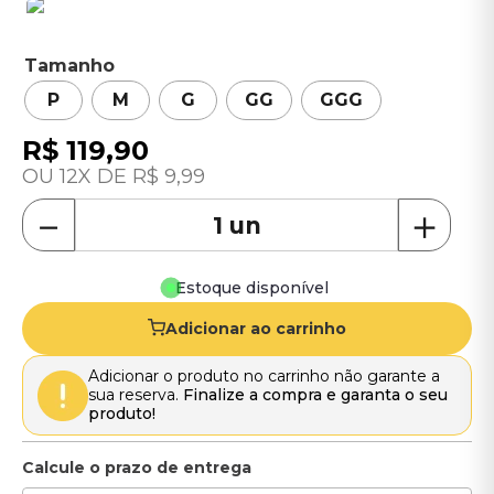
Tamanho
P
M
G
GG
GGG
R$
119
,
90
12
R$
9
,
99
－
＋
Estoque disponível
Adicionar ao carrinho
Adicionar o produto no carrinho não garante a
sua reserva.
Finalize a compra e garanta o seu
produto!