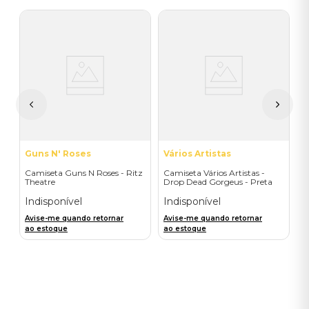
V
C
C
I
A
a
Guns N' Roses
Vários Artistas
Camiseta Guns N Roses - Ritz
Camiseta Vários Artistas -
Theatre
Drop Dead Gorgeus - Preta
Indisponível
Indisponível
Avise-me quando retornar
Avise-me quando retornar
ao estoque
ao estoque