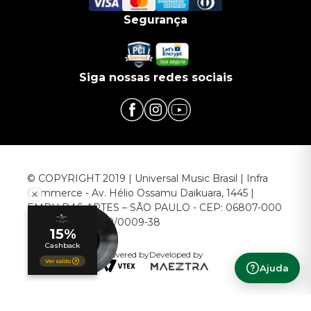
Segurança
Siga nossas redes sociais
© COPYRIGHT 2019 | Universal Music Brasil | Infra
Commerce - Av. Hélio Ossamu Daikuara, 1445 |
EMBU DAS ARTES – SÃO PAULO - CEP: 06807-000
CNPJ: 00.952.789/0009-38
Powered by
Developed by
Ajuda