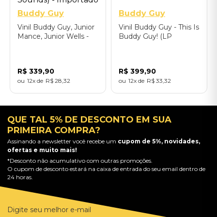
Buddy Guy
Buddy Guy
Vinil Buddy Guy, Junior
Vinil Buddy Guy - This Is
Mance, Junior Wells -
Buddy Guy! (LP
Buddy And The Juniors
Remastered 2025) -
(LP Acoustic Sounds) -
Importado
Importado
R$
339
,
90
R$
399
,
90
12
R$
28
,
32
12
R$
33
,
32
QUE TAL 5% DE DESCONTO EM SUA
PRIMEIRA COMPRA?
Assinando a newsletter você recebe um
cupom de 5%, novidades,
ofertas e muito mais!
*Desconto não acumulativo com outras promoções.
O cupom de desconto estará na caixa de entrada do seu email dentro de
24 horas.
Digite seu melhor e-mail