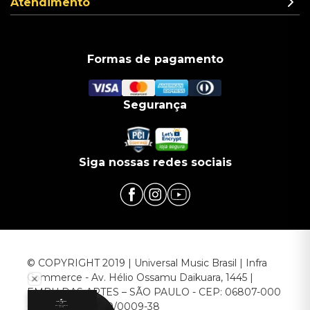
Atendimento
Formas de pagamento
Segurança
Siga nossas redes sociais
© COPYRIGHT 2019 | Universal Music Brasil | Infra
Commerce - Av. Hélio Ossamu Daikuara, 1445 |
EMBU DAS ARTES – SÃO PAULO - CEP: 06807-000
CNPJ: 00.952.789/0009-38