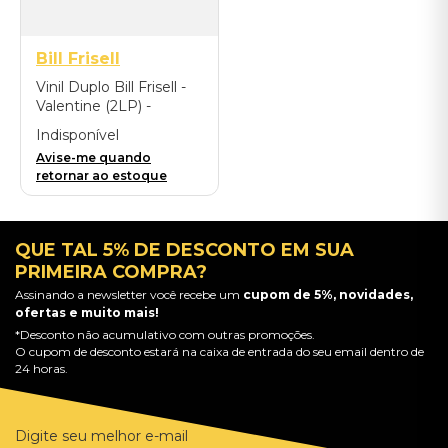
Bill Frisell
Vinil Duplo Bill Frisell -
Valentine (2LP) -
Importado
Indisponível
Avise-me quando
retornar ao estoque
QUE TAL 5% DE DESCONTO EM SUA
PRIMEIRA COMPRA?
Assinando a newsletter você recebe um
cupom de 5%, novidades,
ofertas e muito mais!
*Desconto não acumulativo com outras promoções.
O cupom de desconto estará na caixa de entrada do seu email dentro de
24 horas.
Digite seu melhor e-mail