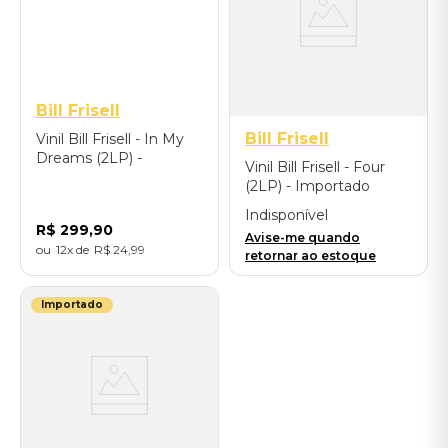
Bill Frisell
Bill Frisell
Vinil Bill Frisell - In My
Dreams (2LP) -
Vinil Bill Frisell - Four
Importado
(2LP) - Importado
Indisponível
R$
299
,
90
Avise-me quando
12
R$
24
,
99
retornar ao estoque
Importado