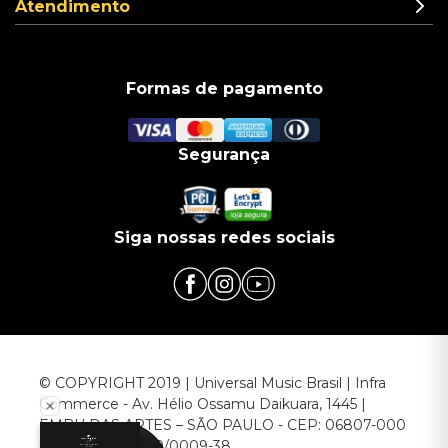
Atendimento
Formas de pagamento
Segurança
Siga nossas redes sociais
© COPYRIGHT 2019 | Universal Music Brasil | Infra
Commerce - Av. Hélio Ossamu Daikuara, 1445 |
EMBU DAS ARTES – SÃO PAULO - CEP: 06807-000
CNPJ: 00.952.789/0009-38