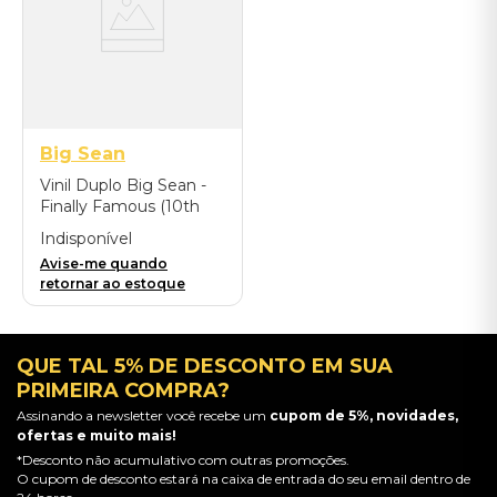
Big Sean
Vinil Duplo Big Sean -
Finally Famous (10th
Anniv Deluxe Edit
Indisponível
Remixed and
Avise-me quando
Remastered) -
retornar ao estoque
Importado
QUE TAL 5% DE DESCONTO EM SUA
PRIMEIRA COMPRA?
Assinando a newsletter você recebe um
cupom de 5%, novidades,
ofertas e muito mais!
*Desconto não acumulativo com outras promoções.
O cupom de desconto estará na caixa de entrada do seu email dentro de