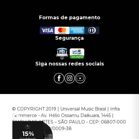
Formas de pagamento
Segurança
Siga nossas redes sociais
© COPYRIGHT 2019 | Universal Music Brasil | Infra
Commerce - Av. Hélio Ossamu Daikuara, 1445 |
EMBU DAS ARTES – SÃO PAULO - CEP: 06807-000
CNPJ: 00.952.789/0009-38