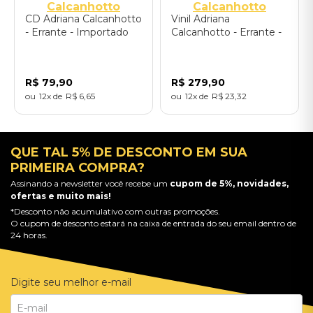
Calcanhotto
Calcanhotto
CD Adriana Calcanhotto
Vinil Adriana
- Errante - Importado
Calcanhotto - Errante -
Importado
R$
79
,
90
R$
279
,
90
12
R$
6
,
65
12
R$
23
,
32
QUE TAL 5% DE DESCONTO EM SUA
PRIMEIRA COMPRA?
Assinando a newsletter você recebe um
cupom de 5%, novidades,
ofertas e muito mais!
*Desconto não acumulativo com outras promoções.
O cupom de desconto estará na caixa de entrada do seu email dentro de
24 horas.
Digite seu melhor e-mail