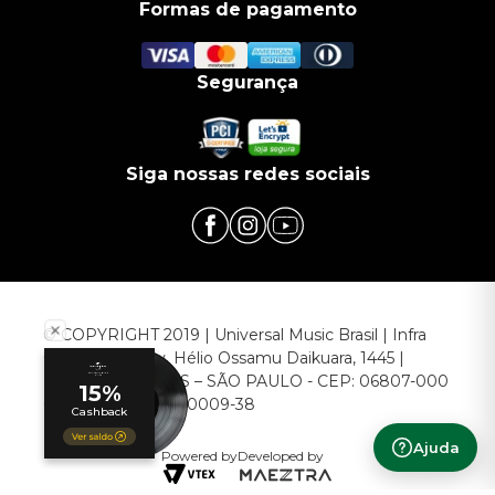
Formas de pagamento
Segurança
Siga nossas redes sociais
© COPYRIGHT 2019 | Universal Music Brasil | Infra
Commerce - Av. Hélio Ossamu Daikuara, 1445 |
EMBU DAS ARTES – SÃO PAULO - CEP: 06807-000
CNPJ: 00.952.789/0009-38
Ajuda
Powered by
Developed by