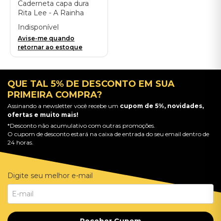
Caderneta capa dura
Rita Lee - A Rainha
Indisponível
Avise-me quando
retornar ao estoque
QUE TAL 5% DE DESCONTO EM SUA
PRIMEIRA COMPRA?
Assinando a newsletter você recebe um
cupom de 5%, novidades,
ofertas e muito mais!
*Desconto não acumulativo com outras promoções.
O cupom de desconto estará na caixa de entrada do seu email dentro de
24 horas.
Digite seu melhor e-mail