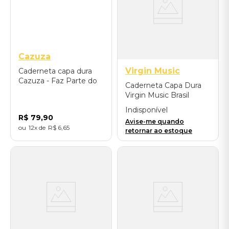
Cazuza
Virgin Music
Caderneta capa dura
Cazuza - Faz Parte do
Caderneta Capa Dura
Meu Show (Vermelha)
Virgin Music Brasil
Legendary 1972 -
Indisponível
Vermelha
R$
79
,
90
Avise-me quando
12
R$
6
,
65
retornar ao estoque