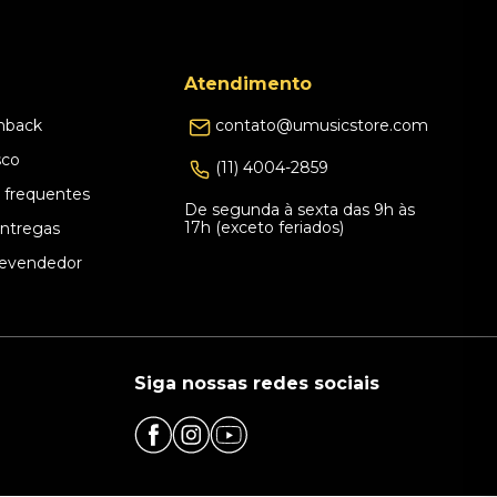
Atendimento
hback
contato@umusicstore.com
sco
(11) 4004-2859
 frequentes
De segunda à sexta das 9h às
17h (exceto feriados)
Entregas
evendedor
Siga nossas redes sociais