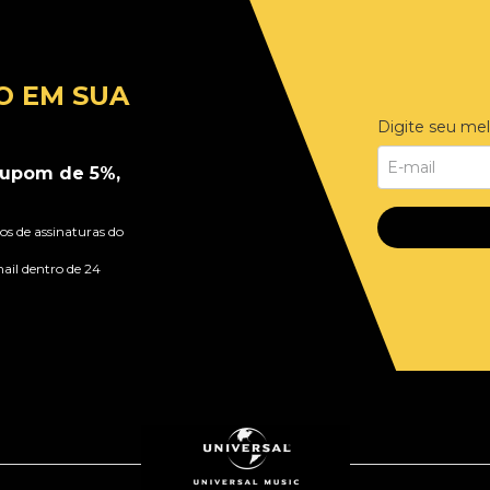
O EM SUA
Digite seu mel
upom de 5%,
s de assinaturas do
ail dentro de 24