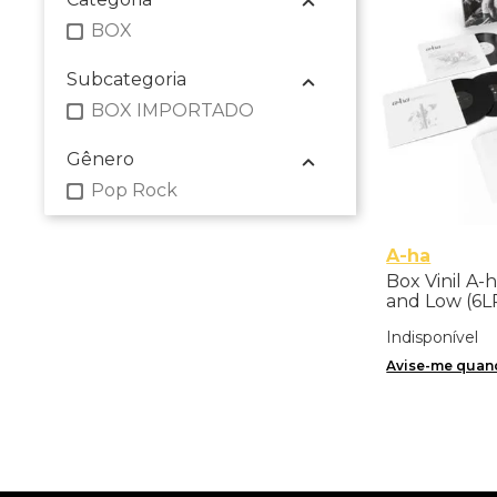
BOX
Subcategoria
BOX IMPORTADO
Gênero
Pop Rock
A-ha
Box Vinil A-
and Low (6LP
Importado
Indisponível
Avise-me quand