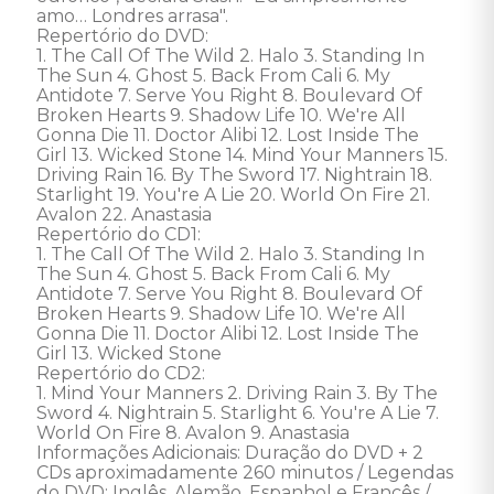
amo… Londres arrasa". 

Repertório do DVD: 

1. The Call Of The Wild 2. Halo 3. Standing In 
The Sun 4. Ghost 5. Back From Cali 6. My 
Antidote 7. Serve You Right 8. Boulevard Of 
Broken Hearts 9. Shadow Life 10. We're All 
Gonna Die 11. Doctor Alibi 12. Lost Inside The 
Girl 13. Wicked Stone 14. Mind Your Manners 15. 
Driving Rain 16. By The Sword 17. Nightrain 18. 
Starlight 19. You're A Lie 20. World On Fire 21. 
Avalon 22. Anastasia 

Repertório do CD1: 

1. The Call Of The Wild 2. Halo 3. Standing In 
The Sun 4. Ghost 5. Back From Cali 6. My 
Antidote 7. Serve You Right 8. Boulevard Of 
Broken Hearts 9. Shadow Life 10. We're All 
Gonna Die 11. Doctor Alibi 12. Lost Inside The 
Girl 13. Wicked Stone 

Repertório do CD2:  

1. Mind Your Manners 2. Driving Rain 3. By The 
Sword 4. Nightrain 5. Starlight 6. You're A Lie 7. 
World On Fire 8. Avalon 9. Anastasia 

Informações Adicionais: Duração do DVD + 2 
CDs aproximadamente 260 minutos / Legendas 
do DVD: Inglês, Alemão, Espanhol e Francês / 