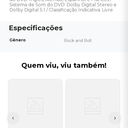
Sistema de Som do DVD: Dolby Digital Stereo e 
Dolby Digital 5.1 / Classificação Indicativa: Livre
Gênero
Rock and Roll
Quem viu, viu também!
G
D
o
W
I
A
a