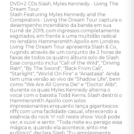
DVD+2 CDs Slash, Myles Kennedy - Living The 
Dream Tour. 

Slash Featuring Myles Kennedy and the 
Conspirators - Living the Dream Tour captura o 
desempenho incendiário da banda em sua 
turnê de 2019, com ingressos completamente 
esgotados, em frente a uma multidão radical 
no lendário Hammersmith Apollo em Londres.  
Living The Dream Tour apresenta Slash & Co, 
rugindo através de um conjunto de 2 horas de 
faixas de todos os quatro álbuns solo de Slash. 
Esse conjunto inclui "Call of the Wild", "Driving 
Rain", "By The Sword", "Back From Cali", 
"Starlight", "World On Fire" e "Anastasia". Ainda 
tem uma versão ao vivo de "Shadow Life", bem 
como "We Are All Gonna Die" e "Doctor Alibi", 
durante os quais Myles Kennedy alterna o 
vocal com o baixista Todd Kerns. Slash destrói o 
Hammersmith Apollo com solos 
impressionantes enquanto lança gigantescos 
riffs com uma facilidade casual, oferecendo a 
essência do rock 'n' roll neste show. Você pode 
ver, e ouvir e sentir. "Toda noite eu persigo essa 
mágica e, quando ela acontece, sinto-me 
eufórico", declara Slash. "Eu simplesmente 