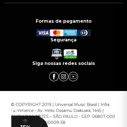
Formas de pagamento
Segurança
Siga nossas redes sociais
© COPYRIGHT 2019 | Universal Music Brasil | Infra
Commerce - Av. Hélio Ossamu Daikuara, 1445 |
EMBU DAS ARTES – SÃO PAULO - CEP: 06807-000
CNPJ: 00.952.789/0009-38