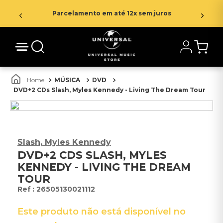
Parcelamento em até 12x sem juros
MÚSICA
DVD
DVD+2 CDs Slash, Myles Kennedy - Living The Dream Tour
Slash, Myles Kennedy
DVD+2 CDS SLASH, MYLES
KENNEDY - LIVING THE DREAM
TOUR
:
26505130021112
Este produto não está disponível no