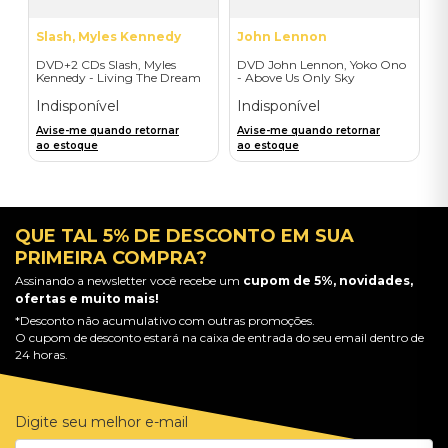
Slash, Myles Kennedy
John Lennon
DVD+2 CDs Slash, Myles
DVD John Lennon, Yoko Ono
Kennedy - Living The Dream
- Above Us Only Sky
Tour
Indisponível
Indisponível
Avise-me quando retornar
Avise-me quando retornar
ao estoque
ao estoque
QUE TAL 5% DE DESCONTO EM SUA
PRIMEIRA COMPRA?
Assinando a newsletter você recebe um
cupom de 5%, novidades,
ofertas e muito mais!
*Desconto não acumulativo com outras promoções.
O cupom de desconto estará na caixa de entrada do seu email dentro de
24 horas.
Digite seu melhor e-mail