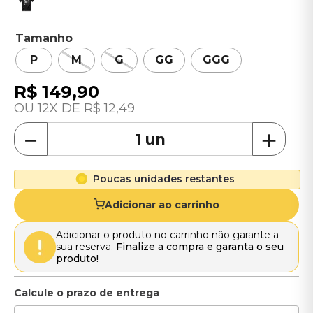
Tamanho
P
M
G
GG
GGG
R$
149
,
90
12
R$
12
,
49
－
＋
Poucas unidades restantes
Adicionar ao carrinho
Adicionar o produto no carrinho não garante a
sua reserva.
Finalize a compra e garanta o seu
produto!