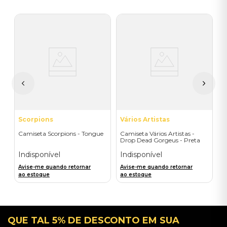
S
C
M
P
I
A
a
Scorpions
Vários Artistas
Camiseta Scorpions - Tongue
Camiseta Vários Artistas -
Drop Dead Gorgeus - Preta
Indisponível
Indisponível
Avise-me quando retornar
Avise-me quando retornar
ao estoque
ao estoque
QUE TAL 5% DE DESCONTO EM SUA