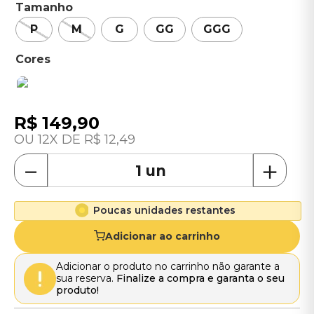
Tamanho
P
M
G
GG
GGG
R$
149
,
90
12
R$
12
,
49
－
＋
Poucas unidades restantes
Adicionar ao carrinho
Adicionar o produto no carrinho não garante a
sua reserva.
Finalize a compra e garanta o seu
produto!