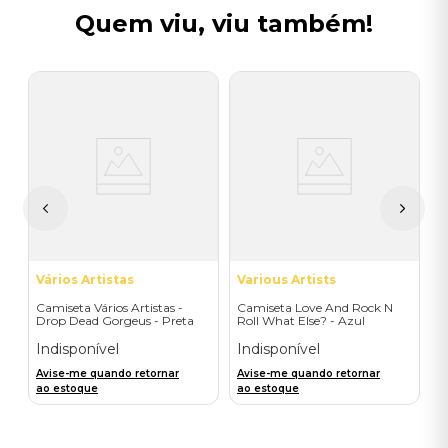
Quem viu, viu também!
C
C
Z
I
A
a
Vários Artistas
Various Artists
Camiseta Vários Artistas -
Camiseta Love And Rock N
Drop Dead Gorgeus - Preta
Roll What Else? - Azul
(Frente)
Indisponível
Indisponível
Avise-me quando retornar
Avise-me quando retornar
ao estoque
ao estoque