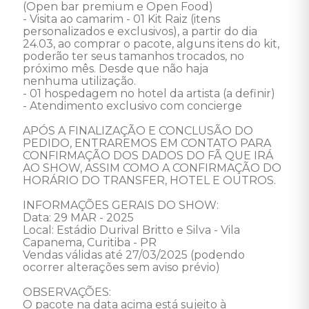
(Open bar premium e Open Food) 

- Visita ao camarim - 01 Kit Raiz (itens 
personalizados e exclusivos), a partir do dia 
24.03, ao comprar o pacote, alguns itens do kit, 
poderão ter seus tamanhos trocados, no 
próximo mês. Desde que não haja 
nenhuma utilização. 

- 01 hospedagem no hotel da artista (a definir) 

- Atendimento exclusivo com concierge 

APÓS A FINALIZAÇÃO E CONCLUSÃO DO 
PEDIDO, ENTRAREMOS EM CONTATO PARA 
CONFIRMAÇÃO DOS DADOS DO FÃ QUE IRÁ 
AO SHOW, ASSIM COMO A CONFIRMAÇÃO DO 
HORÁRIO DO TRANSFER, HOTEL E OUTROS. 

INFORMAÇÕES GERAIS DO SHOW: 

Data: 29 MAR - 2025 

Local: Estádio Durival Britto e Silva - Vila 
Capanema, Curitiba - PR 

Vendas válidas até 27/03/2025 (podendo 
ocorrer alterações sem aviso prévio) 

OBSERVAÇÕES: 

O pacote na data acima está sujeito à 