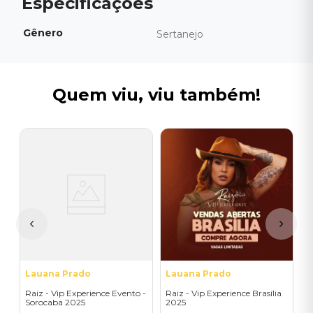
Gênero
Sertanejo
Quem viu, viu também!
L
R
P
I
A
a
Lauana Prado
Lauana Prado
Raiz - Vip Experience Evento -
Raiz - Vip Experience Brasília
Sorocaba 2025
2025