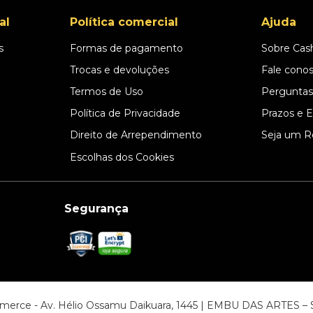
al
Política comercial
Ajuda
s
Formas de pagamento
Sobre Cas
l
Trocas e devoluções
Fale cono
Termos de Uso
Perguntas
Política de Privacidade
Prazos e 
Direito de Arrependimento
Seja um R
Escolhas dos Cookies
Segurança
ommerce - Av. Hélio Ossamu Daikuara, 1445 | EMBU DAS ARTES 