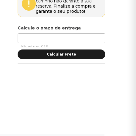
carrinho não garante a sua
reserva.
Finalize a compra e
garanta o seu produto!
Não sei meu CEP