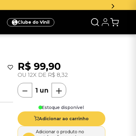
Clube do Vinil
R$
99
,
90
12
R$
8
,
32
－
＋
Estoque disponível
Adicionar ao carrinho
Adicionar o produto no