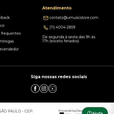
Atendimento
hback
contato@umusicstore.com
sco
(11) 4004-2859
 frequentes
De segunda à sexta das 9h às
17h (exceto feriados)
Entregas
evendedor
Siga nossas redes sociais
Powered by
Developed by
– SÃO PAULO - CEP:
Ajuda