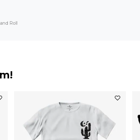
and Roll
ém!