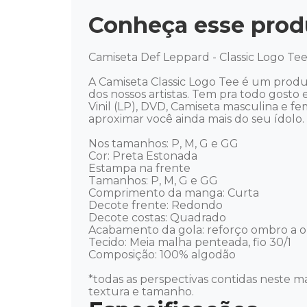
Conheça esse prod
Camiseta Def Leppard - Classic Logo Tee 
A Camiseta Classic Logo Tee é um produt
dos nossos artistas. Tem pra todo gosto e
Vinil (LP), DVD, Camiseta masculina e f
aproximar você ainda mais do seu ídolo. Mú
Nos tamanhos: P, M, G e GG

Cor: Preta Estonada 

Estampa na frente 

Tamanhos: P, M, G e GG 

Comprimento da manga: Curta 

Decote frente: Redondo 

Decote costas: Quadrado 

Acabamento da gola: reforço ombro a o
Tecido: Meia malha penteada, fio 30/1 

Composição: 100% algodão 

*todas as perspectivas contidas neste ma
textura e tamanho.