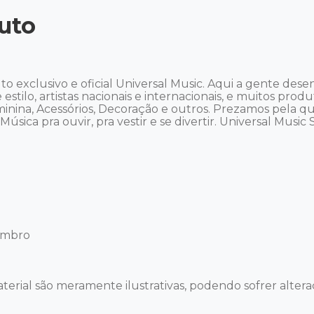
uto


o exclusivo e oficial Universal Music. Aqui a gente des
 estilo, artistas nacionais e internacionais, e muitos prod
eminina, Acessórios, Decoração e outros. Prezamos pela q
sica pra ouvir, pra vestir e se divertir. Universal Music Sto
mbro 

terial são meramente ilustrativas, podendo sofrer alteraç