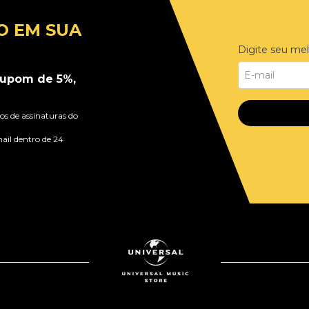
O EM SUA
Digite seu mel
upom de 5%,
s de assinaturas do
ail dentro de 24