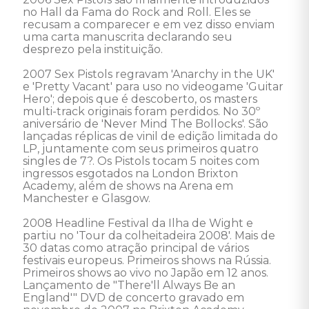
no Hall da Fama do Rock and Roll. Eles se 
recusam a comparecer e em vez disso enviam 
uma carta manuscrita declarando seu 
desprezo pela instituição. 

2007 Sex Pistols regravam 'Anarchy in the UK' 
e 'Pretty Vacant' para uso no videogame 'Guitar 
Hero'; depois que é descoberto, os masters 
multi-track originais foram perdidos. No 30º 
aniversário de 'Never Mind The Bollocks'. São 
lançadas réplicas de vinil de edição limitada do 
LP, juntamente com seus primeiros quatro 
singles de 7?. Os Pistols tocam 5 noites com 
ingressos esgotados na London Brixton 
Academy, além de shows na Arena em 
Manchester e Glasgow. 

2008 Headline Festival da Ilha de Wight e 
partiu no 'Tour da colheitadeira 2008'. Mais de 
30 datas como atração principal de vários 
festivais europeus. Primeiros shows na Rússia. 
Primeiros shows ao vivo no Japão em 12 anos. 

Lançamento de "There'll Always Be an 
England'" DVD de concerto gravado em 