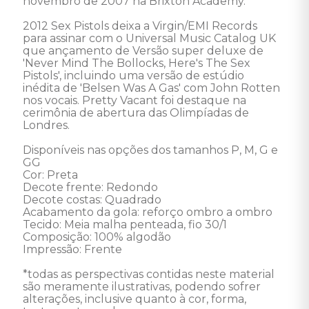
novembro de 2007 na Brixton Academy. 

2012 Sex Pistols deixa a Virgin/EMI Records 
para assinar com o Universal Music Catalog UK 
que ançamento de Versão super deluxe de 
'Never Mind The Bollocks, Here's The Sex 
Pistols', incluindo uma versão de estúdio 
inédita de 'Belsen Was A Gas' com John Rotten 
nos vocais. Pretty Vacant foi destaque na 
cerimônia de abertura das Olimpíadas de 
Londres. 

Disponíveis nas opções dos tamanhos P, M, G e 
GG 

Cor: Preta

Decote frente: Redondo 

Decote costas: Quadrado 

Acabamento da gola: reforço ombro a ombro 

Tecido: Meia malha penteada, fio 30/1 

Composição: 100% algodão 

Impressão: Frente 

*todas as perspectivas contidas neste material 
são meramente ilustrativas, podendo sofrer 
alterações, inclusive quanto à cor, forma, 