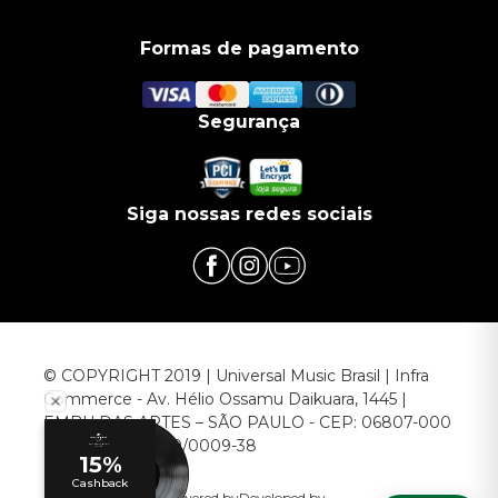
Formas de pagamento
Segurança
Siga nossas redes sociais
© COPYRIGHT 2019 | Universal Music Brasil | Infra
Commerce - Av. Hélio Ossamu Daikuara, 1445 |
EMBU DAS ARTES – SÃO PAULO - CEP: 06807-000
CNPJ: 00.952.789/0009-38
Powered by
Developed by