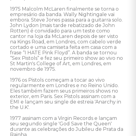
1975 Malcolm McLaren finalmente se torna o 
empresário da banda. Wally Nightingale vai 
embora. Steve Jones passa para a guitarra solo. 
John Lydon (mais tarde rebatizado de John 
Rotten) é convidado para um teste como 
cantor na loja da McLaren depois de ser visto 
na Kings Road, em Londres, com cabelo verde 
cortado e uma camiseta feita em casa com a 
frase “I HATE Pink Floyd”. A banda se tornou 
“Sex Pistols” e fez seu primeiro show ao vivo no 
St Martin's College of Art, em Londres, em 
novembro de 1975. 

1976 os Pistols começam a tocar ao vivo 
regularmente em Londres e no Reino Unido. 
Eles também fazem seus primeiros shows no 
exterior, em Paris. Sex Pistols assinam com a 
EMI e lançam seu single de estreia 'Anarchy in 
the U.K'. 

1977 assinam com a Virgin Records e lançam 
seu segundo single 'God Save the Queen' 
durante as celebrações do Jubileu de Prata da 
Rainha. 
