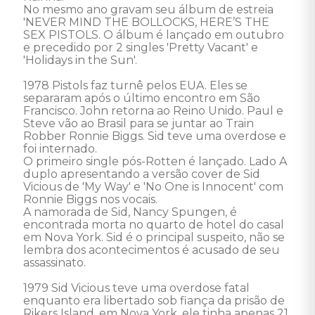
No mesmo ano gravam seu álbum de estreia 
'NEVER MIND THE BOLLOCKS, HERE’S THE 
SEX PISTOLS. O álbum é lançado em outubro 
e precedido por 2 singles 'Pretty Vacant' e 
'Holidays in the Sun'. 

1978 Pistols faz turnê pelos EUA. Eles se 
separaram após o último encontro em São 
Francisco. John retorna ao Reino Unido. Paul e 
Steve vão ao Brasil para se juntar ao Train 
Robber Ronnie Biggs. Sid teve uma overdose e 
foi internado. 

O primeiro single pós-Rotten é lançado. Lado A 
duplo apresentando a versão cover de Sid 
Vicious de 'My Way' e 'No One is Innocent' com 
Ronnie Biggs nos vocais.

A namorada de Sid, Nancy Spungen, é 
encontrada morta no quarto de hotel do casal 
em Nova York. Sid é o principal suspeito, não se 
lembra dos acontecimentos é acusado de seu 
assassinato. 

1979 Sid Vicious teve uma overdose fatal 
enquanto era libertado sob fiança da prisão de 
Rikers Island, em Nova York, ele tinha apenas 21 