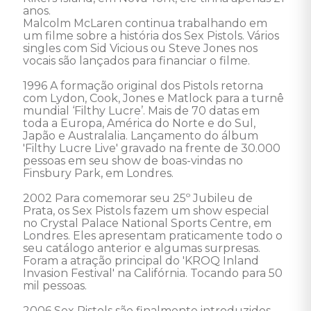
anos. 

Malcolm McLaren continua trabalhando em 
um filme sobre a história dos Sex Pistols. Vários 
singles com Sid Vicious ou Steve Jones nos 
vocais são lançados para financiar o filme. 

1996 A formação original dos Pistols retorna 
com Lydon, Cook, Jones e Matlock para a turnê 
mundial ‘Filthy Lucre’. Mais de 70 datas em 
toda a Europa, América do Norte e do Sul, 
Japão e Australalia. Lançamento do álbum 
'Filthy Lucre Live' gravado na frente de 30.000 
pessoas em seu show de boas-vindas no 
Finsbury Park, em Londres. 

2002 Para comemorar seu 25º Jubileu de 
Prata, os Sex Pistols fazem um show especial 
no Crystal Palace National Sports Centre, em 
Londres. Eles apresentam praticamente todo o 
seu catálogo anterior e algumas surpresas. 
Foram a atração principal do 'KROQ Inland 
Invasion Festival' na Califórnia. Tocando para 50 
mil pessoas. 

2006 Sex Pistols são finalmente introduzidos 