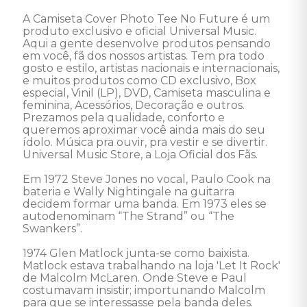
A Camiseta Cover Photo Tee No Future é um 
produto exclusivo e oficial Universal Music. 
Aqui a gente desenvolve produtos pensando 
em você, fã dos nossos artistas. Tem pra todo 
gosto e estilo, artistas nacionais e internacionais, 
e muitos produtos como CD exclusivo, Box 
especial, Vinil (LP), DVD, Camiseta masculina e 
feminina, Acessórios, Decoração e outros. 
Prezamos pela qualidade, conforto e 
queremos aproximar você ainda mais do seu 
ídolo. Música pra ouvir, pra vestir e se divertir. 
Universal Music Store, a Loja Oficial dos Fãs. 

Em 1972 Steve Jones no vocal, Paulo Cook na 
bateria e Wally Nightingale na guitarra 
decidem formar uma banda. Em 1973 eles se 
autodenominam “The Strand” ou “The 
Swankers”. 

1974 Glen Matlock junta-se como baixista. 
Matlock estava trabalhando na loja 'Let It Rock' 
de Malcolm McLaren. Onde Steve e Paul 
costumavam insistir; importunando Malcolm 
para que se interessasse pela banda deles. 
