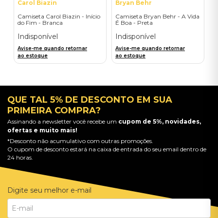
Carol Biazin
Bryan Behr
Camiseta Carol Biazin - Início
Camiseta Bryan Behr - A Vida
do Fim - Branca
É Boa - Preta
Indisponível
Indisponível
Avise-me quando retornar
Avise-me quando retornar
ao estoque
ao estoque
QUE TAL 5% DE DESCONTO EM SUA
PRIMEIRA COMPRA?
Assinando a newsletter você recebe um
cupom de 5%, novidades,
ofertas e muito mais!
*Desconto não acumulativo com outras promoções.
O cupom de desconto estará na caixa de entrada do seu email dentro de
24 horas.
Digite seu melhor e-mail