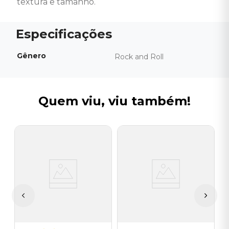
textura e tamanho.
Gênero
Rock and Roll
Quem viu, viu também!
O
C
I
A
a