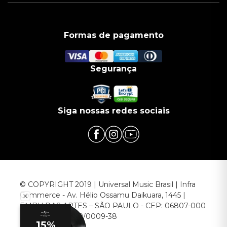
Formas de pagamento
Segurança
Siga nossas redes sociais
© COPYRIGHT 2019 | Universal Music Brasil | Infra
Commerce - Av. Hélio Ossamu Daikuara, 1445 |
EMBU DAS ARTES – SÃO PAULO - CEP: 06807-000
CNPJ: 00.952.789/0009-38