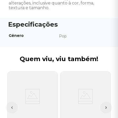
alterações, inclusive quanto à cor, forma, 
textura e tamanho.
Gênero
Pop
Quem viu, viu também!
O
C
I
A
a