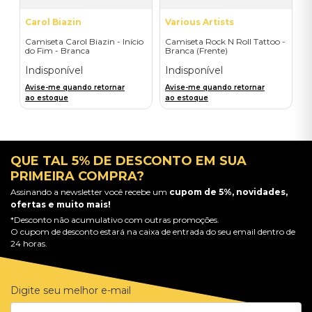
Carol Biazin
Various Artists
Camiseta Carol Biazin - Início
Camiseta Rock N Roll Tattoo -
do Fim - Branca
Branca (Frente)
Indisponível
Indisponível
Avise-me quando retornar
Avise-me quando retornar
ao estoque
ao estoque
QUE TAL 5% DE DESCONTO EM SUA
PRIMEIRA COMPRA?
Assinando a newsletter você recebe um
cupom de 5%, novidades,
ofertas e muito mais!
*Desconto não acumulativo com outras promoções.
O cupom de desconto estará na caixa de entrada do seu email dentro de
24 horas.
Digite seu melhor e-mail