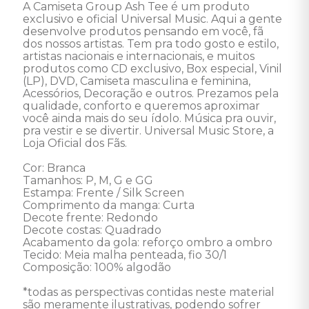
A Camiseta Group Ash Tee é um produto 
exclusivo e oficial Universal Music. Aqui a gente 
desenvolve produtos pensando em você, fã 
dos nossos artistas. Tem pra todo gosto e estilo, 
artistas nacionais e internacionais, e muitos 
produtos como CD exclusivo, Box especial, Vinil 
(LP), DVD, Camiseta masculina e feminina, 
Acessórios, Decoração e outros. Prezamos pela 
qualidade, conforto e queremos aproximar 
você ainda mais do seu ídolo. Música pra ouvir, 
pra vestir e se divertir. Universal Music Store, a 
Loja Oficial dos Fãs.

Cor: Branca 

Tamanhos: P, M, G e GG

Estampa: Frente / Silk Screen

Comprimento da manga: Curta

Decote frente: Redondo

Decote costas: Quadrado

Acabamento da gola: reforço ombro a ombro

Tecido: Meia malha penteada, fio 30/1

Composição: 100% algodão

*todas as perspectivas contidas neste material 
são meramente ilustrativas, podendo sofrer 