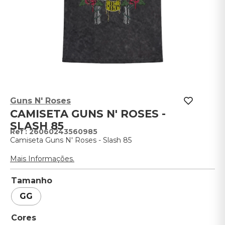
Guns N' Roses
CAMISETA GUNS N' ROSES -
SLASH 85
:
26060243560985
Camiseta Guns N' Roses - Slash 85
Mais Informações.
Tamanho
GG