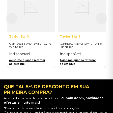
I
A
a
Taylor Swift
Taylor Swift
Camiseta Taylor Swift - Lyric
Camiseta Taylor Swift - Lyric
White Tee
Black Tee
Indisponível
Indisponível
Avise-me quando retornar
Avise-me quando retornar
ao estoque
ao estoque
QUE TAL 5% DE DESCONTO EM SUA
PRIMEIRA COMPRA?
Assinando a newsletter você recebe um
cupom de 5%, novidades,
ofertas e muito mais!
*Desconto não acumulativo com outras promoções.
O cupom de desconto estará na caixa de entrada do seu email dentro de