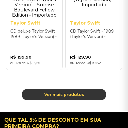
Taylor Swift
Taylor Swift
CD deluxe Taylor Swift
CD Taylor Swift - 1989
1989 (Taylor's Version) -
(Taylor's Version) -
Sunrise Boulevard
Importado
Yellow Edition -
Importado
R$
199
,
90
R$
129
,
90
12
R$
16
,
65
12
R$
10
,
82
QUE TAL 5% DE DESCONTO EM SUA
PRIMEIRA COMPRA?