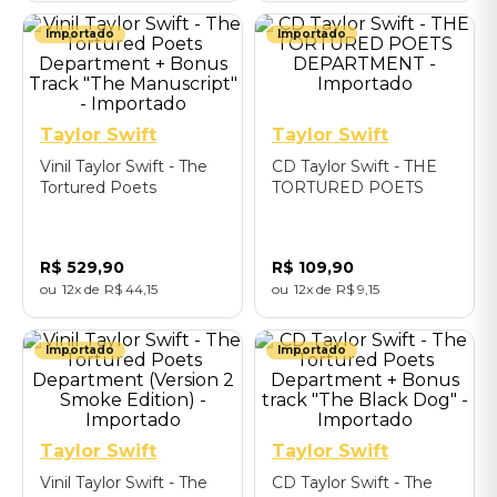
Importado
Importado
Taylor Swift
Taylor Swift
Vinil Taylor Swift - The
CD Taylor Swift - THE
Tortured Poets
TORTURED POETS
Department + Bonus
DEPARTMENT -
Track "The Manuscript" -
Importado
Importado
R$
529
,
90
R$
109
,
90
12
R$
44
,
15
12
R$
9
,
15
Importado
Importado
Taylor Swift
Taylor Swift
Vinil Taylor Swift - The
CD Taylor Swift - The