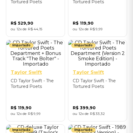
Tortured Poets
Tortured Poets
Department (Version 2
Department + Bonus
Smoke Edition) -
track "The Black Dog" -
Importado
Importado
R$
529
,
90
R$
119
,
90
12
R$
44
,
15
12
R$
9
,
99
Importado
Importado
Taylor Swift
Taylor Swift
CD Taylor Swift - The
CD Taylor Swift - The
Tortured Poets
Tortured Poets
Department + Bonus
Department (Version 2
Track "The Bolter" -
Smoke Edition) -
Importado
Importado
R$
119
,
90
R$
399
,
90
12
R$
9
,
99
12
R$
33
,
32
Importado
Importado