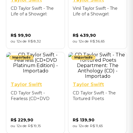
CD Taylor Swift - The
Vinil Taylor Swift - The
Life of a Showgirl:
Life of a Showgirl:
Sweat and Vanilla
Sweat and Vanilla
Perfume (CD com
Perfume (Portofino
pôster) - Importado
Orange Glitter) -
R$
99
,
90
R$
439
,
90
Importado
12
R$
8
,
32
12
R$
36
,
65
Importado
Importado
Taylor Swift
Taylor Swift
CD Taylor Swift -
CD Taylor Swift - The
Fearless (CD+DVD
Tortured Poets
Platinum Edition) -
Department: The
Importado
Anthology (CD) -
Importado
R$
229
,
90
R$
139
,
90
12
R$
19
,
15
12
R$
11
,
65