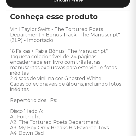
Conheça esse produto
Vinil Taylor Swift - The Tortured Poets 
Department + Bonus Track "The Manuscript" 
(2LP) - Importado 

16 Faixas + Faixa Bônus "The Manuscript"

Jaqueta colecionável de 24 páginas 
encadernada em livro com três letras 
manuscritas exclusivas para este vinil e fotos 
inéditas 

2 discos de vinil na cor Ghosted White 

Capas colecionáveis de álbuns, incluindo fotos 
inéditas 

Repertório dos LPs: 

Disco 1 lado A: 

A1. Fortnight 

A2. The Tortured Poets Department 

A3. My Boy Only Breaks His Favorite Toys 

A4. Down Bad 
