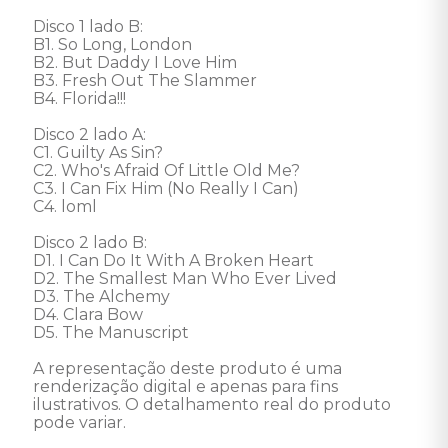
Disco 1 lado B: 

B1. So Long, London 

B2. But Daddy I Love Him 

B3. Fresh Out The Slammer 

B4. Florida!!! 

Disco 2 lado A: 

C1. Guilty As Sin? 

C2. Who's Afraid Of Little Old Me? 

C3. I Can Fix Him (No Really I Can) 

C4. loml 

Disco 2 lado B: 

D1. I Can Do It With A Broken Heart 

D2. The Smallest Man Who Ever Lived 

D3. The Alchemy 

D4. Clara Bow 

D5. The Manuscript  

A representação deste produto é uma 
renderização digital e apenas para fins 
ilustrativos. O detalhamento real do produto 
pode variar.
