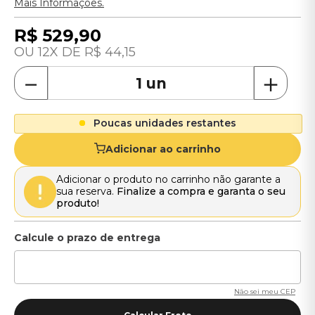
Mais Informações.
R$
529
,
90
12
R$
44
,
15
－
＋
Poucas unidades restantes
Adicionar ao carrinho
Adicionar o produto no carrinho não garante a
sua reserva.
Finalize a compra e garanta o seu
produto!
Não sei meu CEP