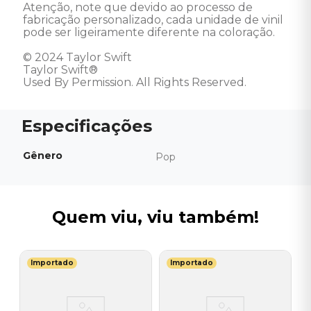
Atenção, note que devido ao processo de 
fabricação personalizado, cada unidade de vinil 
pode ser ligeiramente diferente na coloração. 

© 2024 Taylor Swift 

Taylor Swift® 

Used By Permission. All Rights Reserved.
Gênero
Pop
Quem viu, viu também!
Importado
Importado
J
l
V
A
I