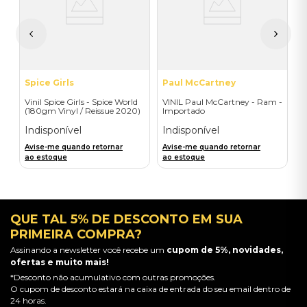
I
A
a
Spice Girls
Paul McCartney
Vinil Spice Girls - Spice World
VINIL Paul McCartney - Ram -
(180gm Vinyl / Reissue 2020)
Importado
- Importado
Indisponível
Indisponível
Avise-me quando retornar
Avise-me quando retornar
ao estoque
ao estoque
QUE TAL 5% DE DESCONTO EM SUA
PRIMEIRA COMPRA?
Assinando a newsletter você recebe um
cupom de 5%, novidades,
ofertas e muito mais!
*Desconto não acumulativo com outras promoções.
O cupom de desconto estará na caixa de entrada do seu email dentro de
24 horas.