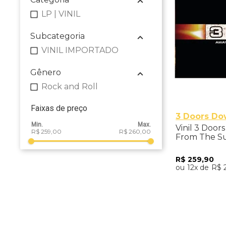
LP | VINIL
Subcategoria
VINIL IMPORTADO
Gênero
Rock and Roll
Faixas de preço
3 Doors D
Vinil 3 Door
R$ 259,00
R$ 260,00
From The Su
Importado
R$
259
,
90
12
R$
Adicio