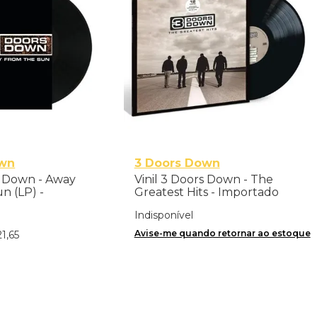
own
3 Doors Down
s Down - Away
Vinil 3 Doors Down - The
n (LP) -
Greatest Hits - Importado
Indisponível
Avise-me quando retornar ao estoque
21
,
65
nar ao Carrinho