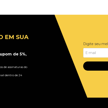
O EM SUA
Digite seu mel
upom de 5%,
s de assinaturas do
ail dentro de 24