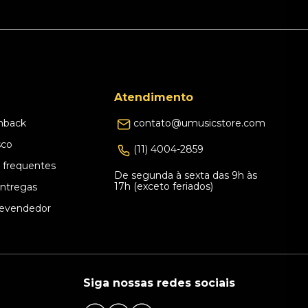
Atendimento
hback
contato@umusicstore.com
sco
(11) 4004-2859
 frequentes
De segunda à sexta das 9h às
17h (exceto feriados)
Entregas
evendedor
Siga nossas redes sociais