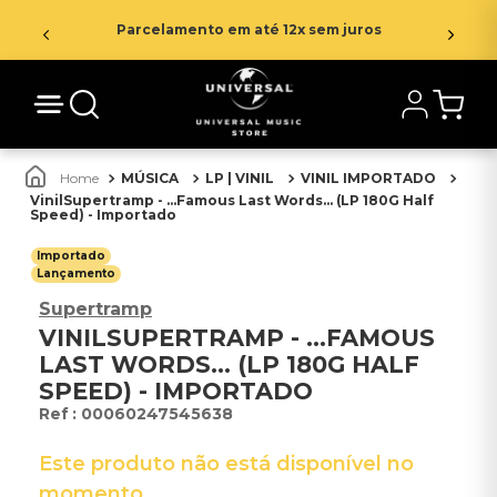
Parcelamento em até 12x sem juros
MÚSICA
LP | VINIL
VINIL IMPORTADO
VinilSupertramp - ...Famous Last Words... (LP 180G Half
Speed) - Importado
Importado
Lançamento
Supertramp
VINILSUPERTRAMP - ...FAMOUS
LAST WORDS... (LP 180G HALF
SPEED) - IMPORTADO
:
00060247545638
Este produto não está disponível no
momento