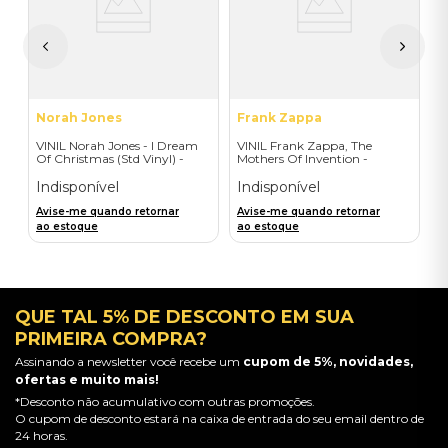
I
A
a
Norah Jones
Frank Zappa
VINIL Norah Jones - I Dream
VINIL Frank Zappa, The
Of Christmas (Std Vinyl) -
Mothers Of Invention -
Importado
Mothermania: The Best Of
The Mothers - Importado
Indisponível
Indisponível
Avise-me quando retornar
Avise-me quando retornar
ao estoque
ao estoque
QUE TAL 5% DE DESCONTO EM SUA
PRIMEIRA COMPRA?
Assinando a newsletter você recebe um
cupom de 5%, novidades,
ofertas e muito mais!
*Desconto não acumulativo com outras promoções.
O cupom de desconto estará na caixa de entrada do seu email dentro de
24 horas.