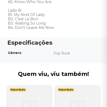
A5. Know Who You Are

Lado B:     

B1. My Kind Of Lady

B2. C'est Le Bon

B3. Waiting So Long

B4. Don't Leave Me Now
Gênero
Pop Rock
Quem viu, viu também!
Importado
Importado
J
V
B
-