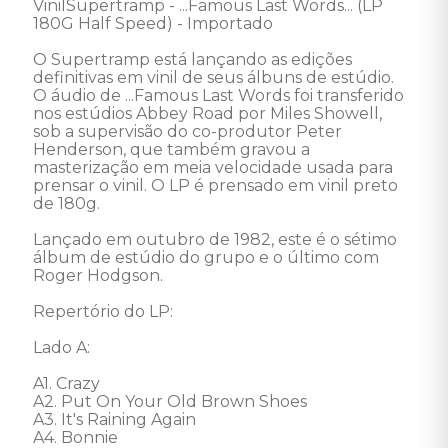
VinilSupertramp - ...Famous Last Words... (LP 
180G Half Speed) - Importado 

O Supertramp está lançando as edições 
definitivas em vinil de seus álbuns de estúdio. 
O áudio de ...Famous Last Words foi transferido 
nos estúdios Abbey Road por Miles Showell, 
sob a supervisão do co-produtor Peter 
Henderson, que também gravou a 
masterização em meia velocidade usada para 
prensar o vinil. O LP é prensado em vinil preto 
de 180g. 

Lançado em outubro de 1982, este é o sétimo 
álbum de estúdio do grupo e o último com 
Roger Hodgson.

Repertório do LP: 

Lado A:

A1. Crazy

A2. Put On Your Old Brown Shoes

A3. It's Raining Again

A4. Bonnie
