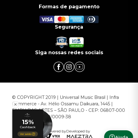
Formas de pagamento
Segurança
Siga nossas redes sociais
© COPYRIGHT 2019 | Universal Music Brasil | Infra
Commerce - Av. Hélio Ossamu Daikuara, 1445 |
EMBU DAS ARTES – SÃO PAULO - CEP: 06807-000
CNPJ: 00.952.789/0009-38
Powered by
Developed by
Ajuda