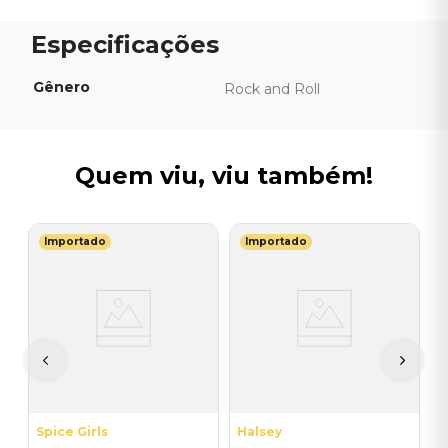
Gênero
Rock and Roll
Quem viu, viu também!
Importado
Importado
M
V
do
B
I
I
A
a
Spice Girls
Halsey