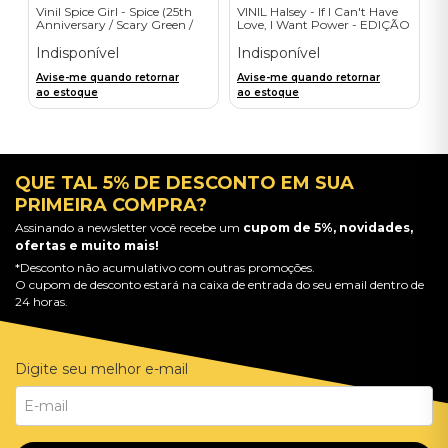
Vinil Spice Girl - Spice (25th
VINIL Halsey - If I Can't Have
Anniversary / Scary Green /
Love, I Want Power - EDIÇÃO
1LP) - Importado
LIMITADA EXCLUSIVA
TRANSPARENT ORANGE
Indisponível
Indisponível
Avise-me quando retornar
Avise-me quando retornar
ao estoque
ao estoque
QUE TAL 5% DE DESCONTO EM SUA
PRIMEIRA COMPRA?
Assinando a newsletter você recebe um
cupom de 5%, novidades,
ofertas e muito mais!
*Desconto não acumulativo com outras promoções.
O cupom de desconto estará na caixa de entrada do seu email dentro de
24 horas.
Digite seu melhor e-mail