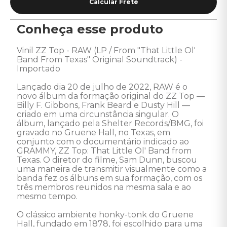
Conheça esse produto
Vinil ZZ Top - RAW (LP / From "That Little Ol' 
Band From Texas" Original Soundtrack) - 
Importado

Lançado dia 20 de julho de 2022, RAW é o 
novo álbum da formação original do ZZ Top — 
Billy F. Gibbons, Frank Beard e Dusty Hill — 
criado em uma circunstância singular. O 
álbum, lançado pela Shelter Records/BMG, foi 
gravado no Gruene Hall, no Texas, em 
conjunto com o documentário indicado ao 
GRAMMY, ZZ Top: That Little Ol' Band from 
Texas. O diretor do filme, Sam Dunn, buscou 
uma maneira de transmitir visualmente como a 
banda fez os álbuns em sua formação, com os 
três membros reunidos na mesma sala e ao 
mesmo tempo.

O clássico ambiente honky-tonk do Gruene 
Hall, fundado em 1878, foi escolhido para uma 