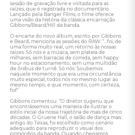
sessão de gravação livre e voltada para as 
raízes, que é registrada no documentário. 
Lançado pela Banger Films, o filme oferece 
uma visão da história da clássica encarnação 
Gibbons/Beard/Hill da banda.

O encarte do novo álbum, escrito por Gibbons 
e Beard, menciona as sessões do RAW: “...foi, de 
uma forma muito real, um retorno às nossas 
raízes. Só nós e a música, sem plateia de 
milhares, sem barracas de comida, sem happy 
hour no estacionamento, sem uma multidão 
de ônibus de turnê. Só nós. Soubemos 
naquele momento que era uma circunstância 
muito especial, todos nós no mesmo lugar ao 
mesmo tempo, e que momento, com certeza, 
foi!”

Gibbons comentou: “O diretor sugeriu que 
encontrássemos uma maneira de ilustrar o 
estilo inicial da nossa trajetória de mais de cinco 
décadas. O Gruene Hall, o salão de dança mais 
antigo do Texas, foi escolhido como cenário 
adequado para reproduzir o visual dos 
primórdios da banda. Quando chegamos, 