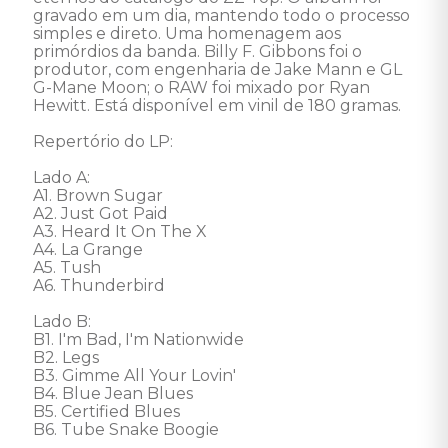
gravado em um dia, mantendo todo o processo 
simples e direto. Uma homenagem aos 
primórdios da banda. Billy F. Gibbons foi o 
produtor, com engenharia de Jake Mann e GL 
G-Mane Moon; o RAW foi mixado por Ryan 
Hewitt. Está disponível em vinil de 180 gramas. 

Repertório do LP:

Lado A:

A1. Brown Sugar

A2. Just Got Paid

A3. Heard It On The X

A4. La Grange

A5. Tush

A6. Thunderbird

Lado B:

B1. I'm Bad, I'm Nationwide

B2. Legs

B3. Gimme All Your Lovin'

B4. Blue Jean Blues

B5. Certified Blues

B6. Tube Snake Boogie