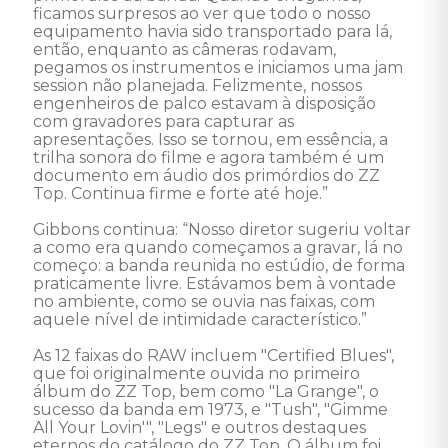
ficamos surpresos ao ver que todo o nosso 
equipamento havia sido transportado para lá, 
então, enquanto as câmeras rodavam, 
pegamos os instrumentos e iniciamos uma jam 
session não planejada. Felizmente, nossos 
engenheiros de palco estavam à disposição 
com gravadores para capturar as 
apresentações. Isso se tornou, em essência, a 
trilha sonora do filme e agora também é um 
documento em áudio dos primórdios do ZZ 
Top. Continua firme e forte até hoje.”

Gibbons continua: “Nosso diretor sugeriu voltar 
a como era quando começamos a gravar, lá no 
começo: a banda reunida no estúdio, de forma 
praticamente livre. Estávamos bem à vontade 
no ambiente, como se ouvia nas faixas, com 
aquele nível de intimidade característico.”  

As 12 faixas do RAW incluem "Certified Blues", 
que foi originalmente ouvida no primeiro 
álbum do ZZ Top, bem como "La Grange", o 
sucesso da banda em 1973, e "Tush", "Gimme 
All Your Lovin'", "Legs" e outros destaques 
eternos do catálogo do ZZ Top. O álbum foi 