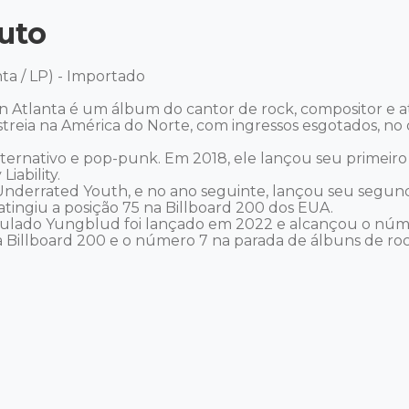
uto
a / LP) - Importado 

 Atlanta é um álbum do cantor de rock, compositor e at
reia na América do Norte, com ingressos esgotados, no 
ternativo e pop-punk. Em 2018, ele lançou seu primeiro 
ability. 

nderrated Youth, e no ano seguinte, lançou seu segund
ingiu a posição 75 na Billboard 200 dos EUA. 

itulado Yungblud foi lançado em 2022 e alcançou o núm
Billboard 200 e o número 7 na parada de álbuns de rock