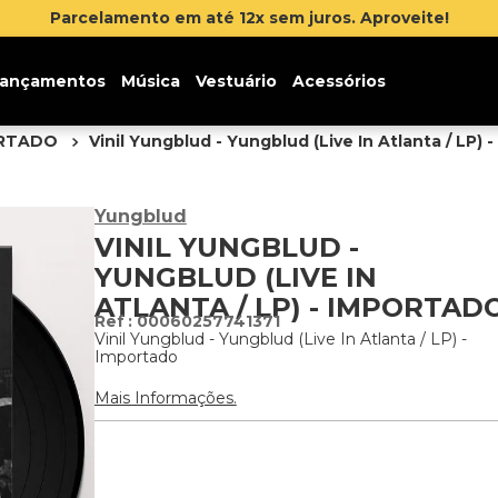
Inscr
ançamentos
Música
Vestuário
Acessórios
ORTADO
Vinil Yungblud - Yungblud (Live In Atlanta / LP) 
Yungblud
VINIL YUNGBLUD -
YUNGBLUD (LIVE IN
ATLANTA / LP) - IMPORTAD
:
00060257741371
Vinil Yungblud - Yungblud (Live In Atlanta / LP) -
Importado
Mais Informações.