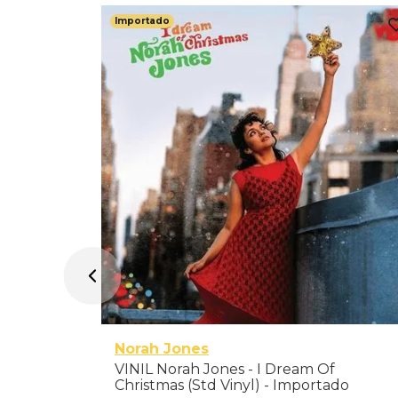
Importado
o Band -
Norah Jones
VINIL Norah Jones - I Dream Of
Christmas (Std Vinyl) - Importado