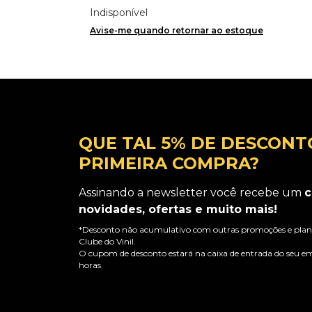
Indisponível
Avise-me quando retornar ao estoque
QUE TAL 5% DE DESCONT
PRIMEIRA COMPRA?
Assinando a newsletter você recebe um
c
novidades, ofertas e muito mais!
*Desconto não acumulativo com outras promoções e plano
Clube do Vinil.
O cupom de desconto estará na caixa de entrada do seu em
horas.