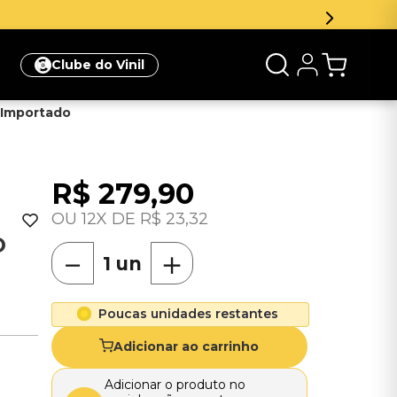
eva-se na newsletter e ganhe 5% de desconto na sua prim
Clube do Vinil
- Importado
R$
279
,
90
12
R$
23
,
32
O
－
＋
Poucas unidades restantes
Adicionar ao carrinho
Adicionar o produto no