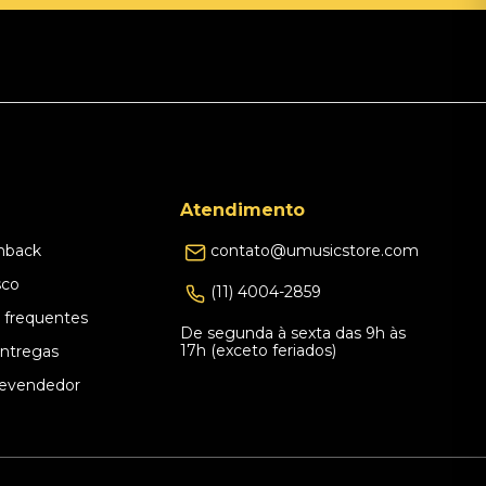
Atendimento
hback
contato@umusicstore.com
sco
(11) 4004-2859
 frequentes
De segunda à sexta das 9h às
17h (exceto feriados)
Entregas
evendedor