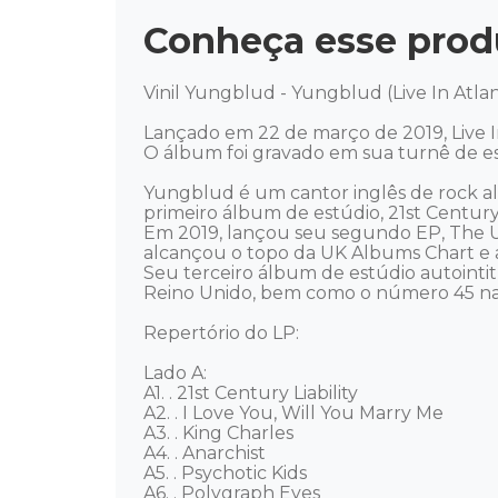
Conheça esse prod
Vinil Yungblud - Yungblud (Live In Atlant
Lançado em 22 de março de 2019, Live In
O álbum foi gravado em sua turnê de est
Yungblud é um cantor inglês de rock al
primeiro álbum de estúdio, 21st Century Li
Em 2019, lançou seu segundo EP, The U
alcançou o topo da UK Albums Chart e at
Seu terceiro álbum de estúdio autoint
Reino Unido, bem como o número 45 na 
Repertório do LP: 

Lado A: 

A1. . 21st Century Liability 

A2. . I Love You, Will You Marry Me 

A3. . King Charles 

A4. . Anarchist 

A5. . Psychotic Kids 

A6. . Polygraph Eyes  
