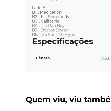
Lado B: 

B1. . Medication 

B2. . Kill Somebody 

B3. . California 

B4. . Tin Pan Boy 

B5. . Doctor Doctor 

B6. . Die For The Hype
Gênero
Rock 
Quem viu, viu tamb