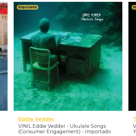
Importado
I
Eddie Vedder
VINIL Eddie Vedder - Ukulele Songs
V
(Consumer Engagement) - Importado
Y