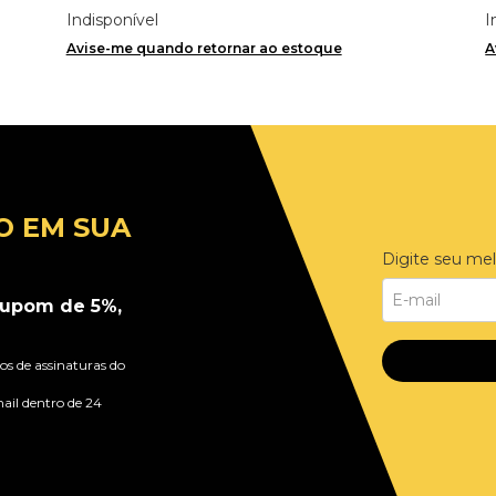
Indisponível
I
Avise-me quando retornar ao estoque
A
O EM SUA
Digite seu mel
upom de 5%,
s de assinaturas do
ail dentro de 24