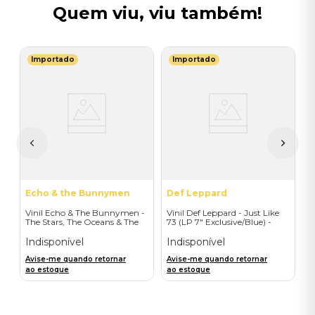
Quem viu, viu também!
Importado
Importado
J
V
H
I
A
a
Echo & the Bunnymen
Def Leppard
Vinil Echo & The Bunnymen -
Vinil Def Leppard - Just Like
The Stars, The Oceans & The
73 (LP 7" Exclusive/Blue) -
Moon (Double Vinyl Standard)
Importado
- Importado
Indisponível
Indisponível
Avise-me quando retornar
Avise-me quando retornar
ao estoque
ao estoque