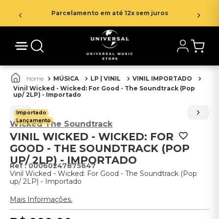
Parcelamento em até 12x sem juros
MÚSICA
LP | VINIL
VINIL IMPORTADO
Vinil Wicked - Wicked: For Good - The Soundtrack (Pop
up/ 2LP) - Importado
Importado
Lançamento
Wicked The Soundtrack
VINIL WICKED - WICKED: FOR
GOOD - THE SOUNDTRACK (POP
UP/ 2LP) - IMPORTADO
:
00060247875647
Vinil Wicked - Wicked: For Good - The Soundtrack (Pop
up/ 2LP) - Importado
Mais Informações.