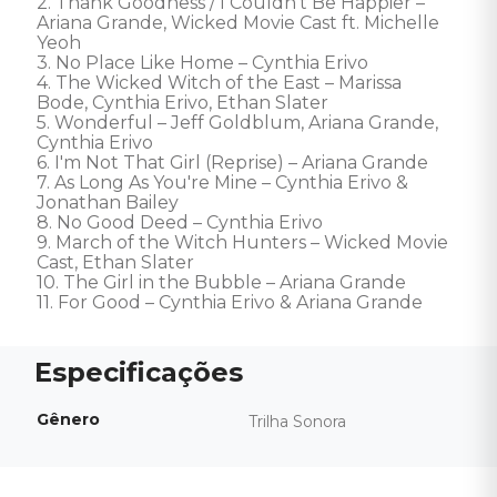
2. Thank Goodness / I Couldn’t Be Happier – 
Ariana Grande, Wicked Movie Cast ft. Michelle 
Yeoh

3. No Place Like Home – Cynthia Erivo

4. The Wicked Witch of the East – Marissa 
Bode, Cynthia Erivo, Ethan Slater

5. Wonderful – Jeff Goldblum, Ariana Grande, 
Cynthia Erivo

6. I'm Not That Girl (Reprise) – Ariana Grande

7. As Long As You're Mine – Cynthia Erivo & 
Jonathan Bailey

8. No Good Deed – Cynthia Erivo

9. March of the Witch Hunters – Wicked Movie 
Cast, Ethan Slater

10. The Girl in the Bubble – Ariana Grande

11. For Good – Cynthia Erivo & Ariana Grande
Gênero
Trilha Sonora