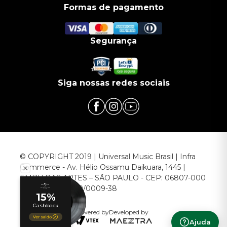
Formas de pagamento
Segurança
Siga nossas redes sociais
© COPYRIGHT 2019 | Universal Music Brasil | Infra
Commerce - Av. Hélio Ossamu Daikuara, 1445 |
EMBU DAS ARTES – SÃO PAULO - CEP: 06807-000
CNPJ: 00.952.789/0009-38
Powered by
Developed by
Ajuda