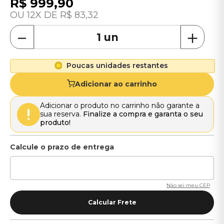
R$
999
,
90
12
R$
83
,
32
－
＋
Poucas unidades restantes
Adicionar ao carrinho
Adicionar o produto no carrinho não garante a
sua reserva.
Finalize a compra e garanta o seu
produto!
Não sei meu CEP