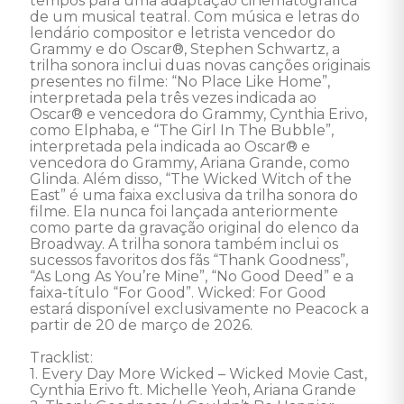
tempos para uma adaptação cinematográfica 
de um musical teatral. Com música e letras do 
lendário compositor e letrista vencedor do 
Grammy e do Oscar®, Stephen Schwartz, a 
trilha sonora inclui duas novas canções originais 
presentes no filme: “No Place Like Home”, 
interpretada pela três vezes indicada ao 
Oscar® e vencedora do Grammy, Cynthia Erivo, 
como Elphaba, e “The Girl In The Bubble”, 
interpretada pela indicada ao Oscar® e 
vencedora do Grammy, Ariana Grande, como 
Glinda. Além disso, “The Wicked Witch of the 
East” é uma faixa exclusiva da trilha sonora do 
filme. Ela nunca foi lançada anteriormente 
como parte da gravação original do elenco da 
Broadway. A trilha sonora também inclui os 
sucessos favoritos dos fãs “Thank Goodness”, 
“As Long As You’re Mine”, “No Good Deed” e a 
faixa-título “For Good”. Wicked: For Good 
estará disponível exclusivamente no Peacock a 
partir de 20 de março de 2026. 

Tracklist:

1. Every Day More Wicked – Wicked Movie Cast, 
Cynthia Erivo ft. Michelle Yeoh, Ariana Grande
