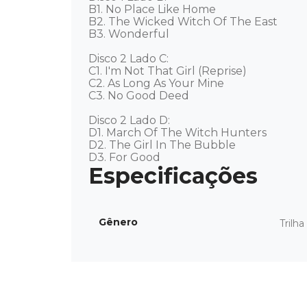
B1. No Place Like Home

B2. The Wicked Witch Of The East

B3. Wonderful

Disco 2 Lado C: 

C1. I'm Not That Girl (Reprise)

C2. As Long As Your Mine

C3. No Good Deed

Disco 2 Lado D: 

D1. March Of The Witch Hunters

D2. The Girl In The Bubble

D3. For Good
Gênero
Trilh