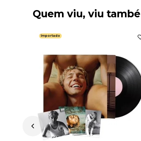
Quem viu, viu tamb
Importado
rip (2LP /