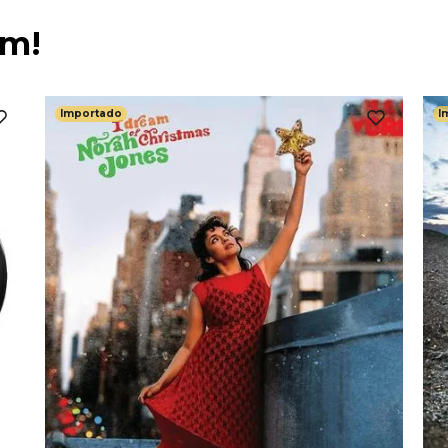
ém!
Importado
I