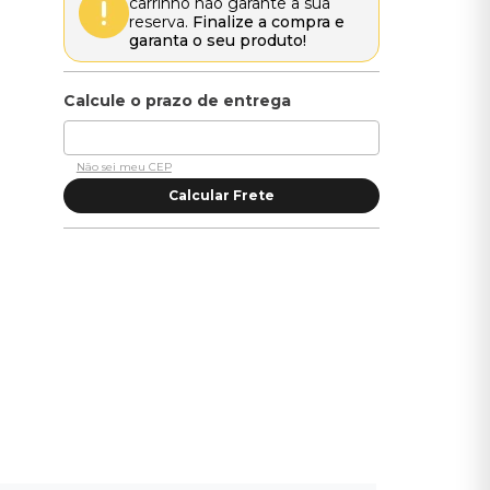
carrinho não garante a sua
reserva.
Finalize a compra e
garanta o seu produto!
Não sei meu CEP