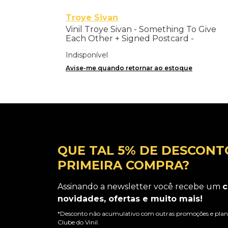
Troye Sivan
Vinil Troye Sivan - Something To Give
Each Other + Signed Postcard -
Importado
Indisponível
Avise-me quando retornar ao estoque
QUE TAL 5% DE DESCONT
PRIMEIRA COMPRA?
Assinando a newsletter você recebe um
c
novidades, ofertas e muito mais!
*Desconto não acumulativo com outras promoções e plano
Clube do Vinil.