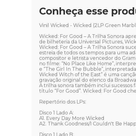
Conheça esse prod
Vinil Wicked - Wicked (2LP Green Marbl
Wicked: For Good – A Trilha Sonora apr
de bilheteria da Universal Pictures, Wick
Wicked: For Good – A Trilha Sonora su
estreia de todos os tempos para uma ad
compositor e letrista vencedor do Gramm
no filme: “No Place Like Home”, interpr
e “The Girl In The Bubble”, interpretad
Wicked Witch of the East” é uma canção 
gravação original do elenco da Broadway
A trilha sonora também inclui sucessos 
título “For Good”. Wicked: For Good ch
Repertório dos LPs:

Disco 1 Lado A:

A1. Every Day More Wicked

A2. Thank Goodness/I Couldn't Be Happi
Disco 1 Lado B: 
