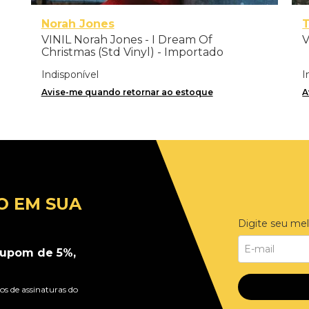
Norah Jones
VINIL Norah Jones - I Dream Of
V
Christmas (Std Vinyl) - Importado
Indisponível
I
Avise-me quando retornar ao estoque
A
O EM SUA
Digite seu mel
upom de 5%,
s de assinaturas do