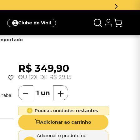
Clube do Vinil
 Importado
R$
349
,
90
12
R$
29
,
15
－
＋
phaba
Poucas unidades restantes
Adicionar ao carrinho
Adicionar o produto no