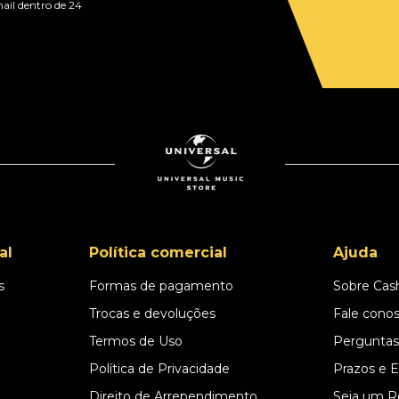
ail dentro de 24
al
Política comercial
Ajuda
s
Formas de pagamento
Sobre Cas
l
Trocas e devoluções
Fale cono
Termos de Uso
Perguntas
Política de Privacidade
Prazos e 
Direito de Arrependimento
Seja um R