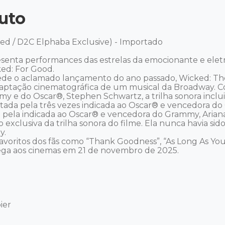
uto
ed / D2C Elphaba Exclusive) - Importado 

esenta performances das estrelas da emocionante e elet
ed: For Good. 

cede o aclamado lançamento do ano passado, Wicked: Th
aptação cinematográfica de um musical da Broadway. Co
y e do Oscar®, Stephen Schwartz, a trilha sonora inclui
etada pela três vezes indicada ao Oscar® e vencedora do
a pela indicada ao Oscar® e vencedora do Grammy, Ariana
exclusiva da trilha sonora do filme. Ela nunca havia si
. 

favoritos dos fãs como “Thank Goodness”, “As Long As You
ega aos cinemas em 21 de novembro de 2025.

er
