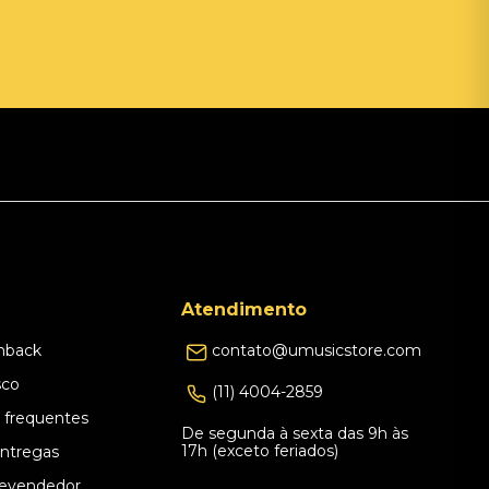
Atendimento
hback
contato@umusicstore.com
sco
(11) 4004-2859
 frequentes
De segunda à sexta das 9h às
17h (exceto feriados)
Entregas
evendedor