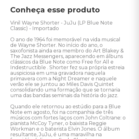
Conheça esse produto
Vinil Wayne Shorter - JuJu (LP Blue Note 
Classic) - Importado

O ano de 1964 foi memorável na vida musical 
de Wayne Shorter. No início do ano, o 
saxofonista ainda era membro do Art Blakey & 
The Jazz Messengers, aparecendo em álbuns 
clássicos da Blue Note como Free for All e 
Indestructible . Shorter fez sua própria estreia 
auspiciosa em uma gravadora naquela 
primavera com a Night Dreamer e naquele 
verão ele se juntou ao Miles Davis Quintet 
consolidando uma formação que se tornaria 
uma das bandas seminais da história do jazz. 

Quando ele retornou ao estúdio para a Blue 
Note em agosto, foi na companhia de três 
músicos com fortes laços com John Coltrane: o 
pianista McCoy Tyner, o baixista Reggie 
Workman e o baterista Elvin Jones. O álbum 
resultante, JuJu, é uma maravilha na 