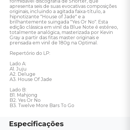
formidável discografia de Shorter, que 
apresenta seis de suas evocativas composições 
originais, incluindo a agitada faixa-título, a 
hipnotizante "House of Jade" e a 
brilhantemente suingada "Yes Or No". Esta 
edição clássica em vinil da Blue Note é estéreo, 
totalmente analógica, masterizada por Kevin 
Gray a partir das fitas master originais e 
prensada em vinil de 180g na Optimal. 

Repertório do LP:

Lado A:

A1. Juju

A2. Deluge

A3. House Of Jade

Lado B:

B1. Mahjong

B2. Yes Or No

B3. Twelve More Bars To Go