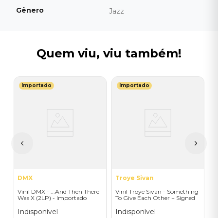
Gênero
Jazz
Quem viu, viu também!
Importado
Importado
B
a
V
-
-
I
A
a
DMX
Troye Sivan
Vinil DMX - ...And Then There
Vinil Troye Sivan - Something
Was X (2LP) - Importado
To Give Each Other + Signed
Postcard - Importado
Indisponível
Indisponível