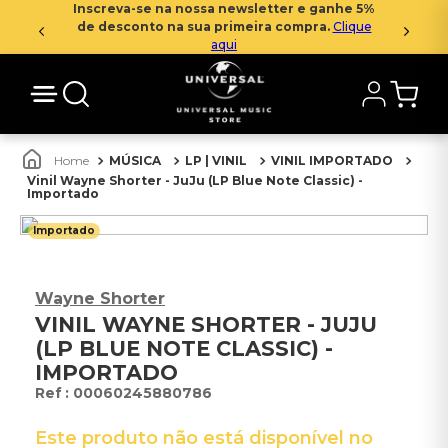
Inscreva-se na nossa newsletter e ganhe 5%
de desconto na sua primeira compra.
Clique
aqui
MÚSICA
LP | VINIL
VINIL IMPORTADO
Vinil Wayne Shorter - JuJu (LP Blue Note Classic) -
Importado
Importado
Wayne Shorter
VINIL WAYNE SHORTER - JUJU
(LP BLUE NOTE CLASSIC) -
IMPORTADO
:
00060245880786
Este produto não está disponível no