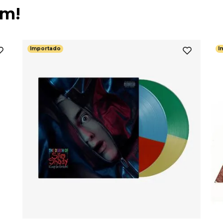
ém!
Importado
I