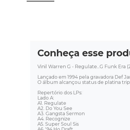
Conheça esse prod
Vinil Warren G - Regulate...G Funk Era (
Lançado em 1994 pela gravadora Def Jam
O álbum alcançou status de platina tripla
Repertório dos LPs: 

Lado A: 

A1. Regulate

A2. Do You See

A3. Gangsta Sermon

A4. Recognize

A5. Super Soul Sis

A6. '94 Ho Draft
