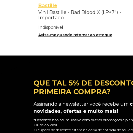
Bastille
Vinil Bastille - Bad Blood X (LP+7") -
Importado
Indisponível
Avise-me quando retornar ao estoque
QUE TAL 5% DE DESCONT
PRIMEIRA COMPRA?
Assinando a newsletter você recebe um
c
novidades, ofertas e muito mais!
*Desconto não acumulativo com outras promoções e plano
Clube do Vinil.
O cupom de desconto estará na caixa de entrada do seu em