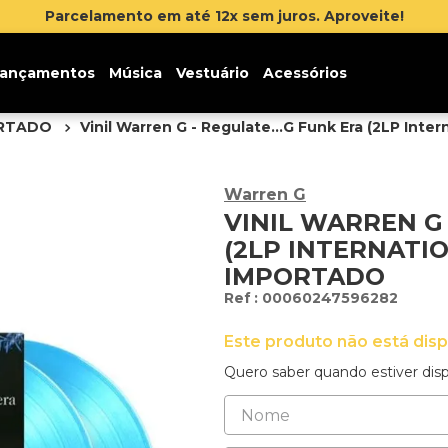
 até 12x sem juros. Aproveite!
ançamentos
Música
Vestuário
Acessórios
ORTADO
Vinil Warren G - Regulate...G Funk Era (2LP Inter
Warren G
VINIL WARREN G 
(2LP INTERNATI
IMPORTADO
:
00060247596282
Este produto não está dis
Quero saber quando estiver disp