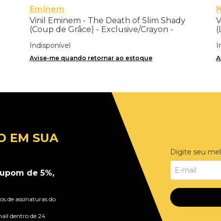
Eminem
N
Vinil Eminem - The Death of Slim Shady
V
(Coup de Grâce) - Exclusive/Crayon -
(
Importado
Indisponível
I
Avise-me quando retornar ao estoque
A
O EM SUA
Digite seu mel
upom de 5%,
s de assinaturas do
ail dentro de 24