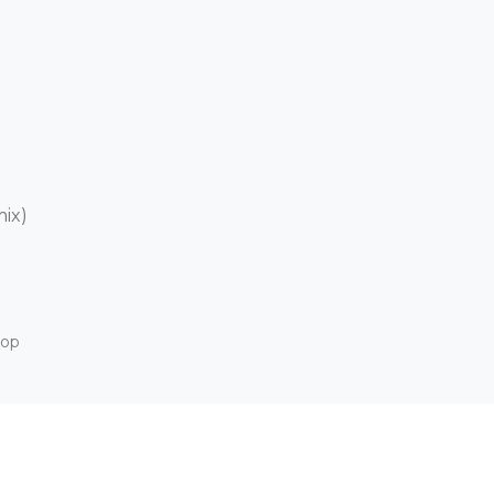
ix)

Hop