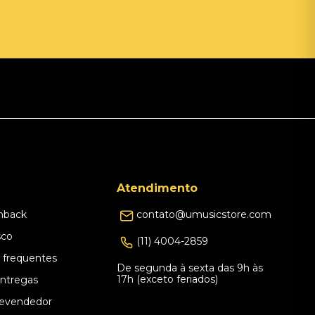
Atendimento
hback
contato@umusicstore.com
sco
(11) 4004-2859
 frequentes
De segunda à sexta das 9h às
17h (exceto feriados)
Entregas
evendedor