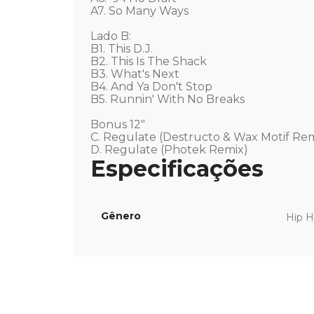
A7. So Many Ways

Lado B: 

B1. This D.J.

B2. This Is The Shack

B3. What's Next

B4. And Ya Don't Stop

B5. Runnin' With No Breaks

Bonus 12"

C. Regulate (Destructo & Wax Motif Rem
D. Regulate (Photek Remix)
Gênero
Hip 