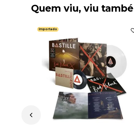
Quem viu, viu tamb
Importado
ssue) -