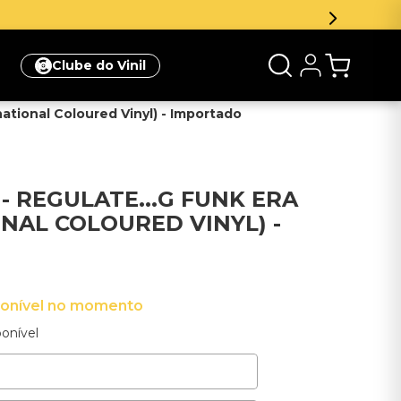
Clube do Vinil
national Coloured Vinyl) - Importado
- REGULATE...G FUNK ERA
ONAL COLOURED VINYL) -
ponível no momento
onível