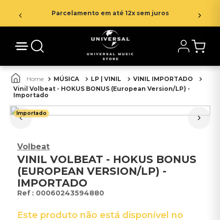
Parcelamento em até 12x sem juros
MÚSICA
LP | VINIL
VINIL IMPORTADO
Vinil Volbeat - HOKUS BONUS (European Version/LP) -
Importado
Importado
Volbeat
VINIL VOLBEAT - HOKUS BONUS
(EUROPEAN VERSION/LP) -
IMPORTADO
:
00060243594880
Este produto não está disponível no