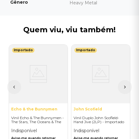
Gênero
Heavy Metal
Quem viu, viu também!
Importado
Importado
J
s
V
C
I
A
a
Echo & the Bunnymen
John Scofield
Vinil Echo & The Bunnymen -
Vinil Duplo John Scofield-
The Stars, The Oceans & The
Hand Jive (2LP) - Importado
Moon (Double Vinyl Standard)
- Importado
Indisponível
Indisponível
Avise-me quando retornar
Avise-me quando retornar