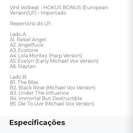
Vinil Volbeat - HOKUS BONUS (European 
Version/LP) - Importado 

Repertório do LP: 

Lado A: 

A1. Rebel Angel 

A2. Angelfuck 

A3. Ecotone 

A4. Lola Montez (Harp Version) 

A5. Evelyn (Early Michael Vox Version) 

A6. Slaytan 

Lado B: 

B1. The Bliss 

B2. Black Rose (Michael Vox Version) 

B3. Under The Influence 

B4. Immortal But Destructible 

B5. Die To Live (Michael Vox Version)