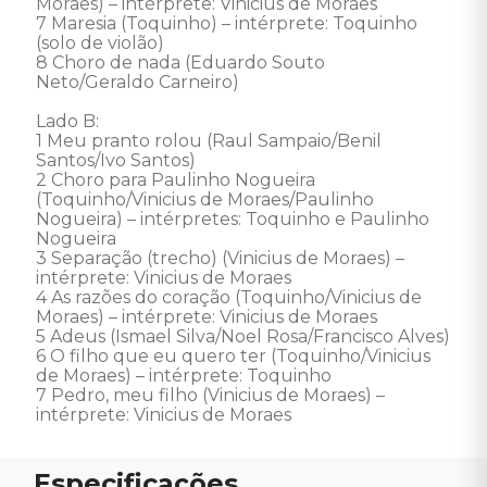
Moraes) – intérprete: Vinicius de Moraes

7 Maresia (Toquinho) – intérprete: Toquinho 
(solo de violão)

8 Choro de nada (Eduardo Souto 
Neto/Geraldo Carneiro) 

Lado B: 

1 Meu pranto rolou (Raul Sampaio/Benil 
Santos/Ivo Santos) 

2 Choro para Paulinho Nogueira 
(Toquinho/Vinicius de Moraes/Paulinho 
Nogueira) – intérpretes: Toquinho e Paulinho 
Nogueira  

3 Separação (trecho) (Vinicius de Moraes) – 
intérprete: Vinicius de Moraes 

4 As razões do coração (Toquinho/Vinicius de 
Moraes) – intérprete: Vinicius de Moraes 

5 Adeus (Ismael Silva/Noel Rosa/Francisco Alves)

6 O filho que eu quero ter (Toquinho/Vinicius 
de Moraes) – intérprete: Toquinho

7 Pedro, meu filho (Vinicius de Moraes) – 
intérprete: Vinicius de Moraes