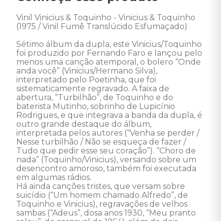
Vinil Vinicius & Toquinho - Vinicius & Toquinho 
(1975 / Vinil Fumê Translúcido Esfumaçado)

Sétimo álbum da dupla, este Vinicius/Toquinho 
foi produzido por Fernando Faro e lançou pelo 
menos uma canção atemporal, o bolero “Onde 
anda você” (Vinicius/Hermano Silva), 
interpretado pelo Poetinha, que foi 
sistematicamente regravado. A faixa de 
abertura, “Turbilhão”, de Toquinho e do 
baterista Mutinho, sobrinho de Lupicínio 
Rodrigues, e que integrava a banda da dupla, é 
outro grande destaque do álbum, 
interpretada pelos autores (“Venha se perder / 
Nesse turbilhão / Não se esqueça de fazer / 
Tudo que pedir esse seu coração”). “Choro de 
nada” (Toquinho/Vinicius), versando sobre um 
desencontro amoroso, também foi executada 
em algumas rádios.

Há ainda canções tristes, que versam sobre 
suicídio (“Um homem chamado Alfredo”, de 
Toquinho e Vinicius), regravações de velhos 
sambas (“Adeus”, dosa anos 1930, “Meu pranto 