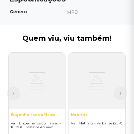
Gênero
MPB
Quem viu, viu também!
M
V
(
E
I
A
a
Engenheiros do Hawaii
Natiruts
Vinil Engenheiros do Hawaii -
Vinil Natiruts - Verbalize (2LP)
10.000 Destinos Ao Vivo
2000 (2LP)