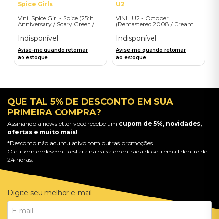
Spice Girls
U2
Vinil Spice Girl - Spice (25th
VINIL U2 - October
Anniversary / Scary Green /
(Remastered 2008 / Cream
1LP) - Importado
Vinyl) - Importado
Indisponível
Indisponível
Avise-me quando retornar
Avise-me quando retornar
ao estoque
ao estoque
QUE TAL 5% DE DESCONTO EM SUA
PRIMEIRA COMPRA?
Assinando a newsletter você recebe um
cupom de 5%, novidades,
ofertas e muito mais!
*Desconto não acumulativo com outras promoções.
O cupom de desconto estará na caixa de entrada do seu email dentro de
24 horas.
Digite seu melhor e-mail