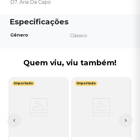
D7. Aria Da Capo
Gênero
Clássico
Quem viu, viu também!
Importado
Importado
S
V
I
I
A
a