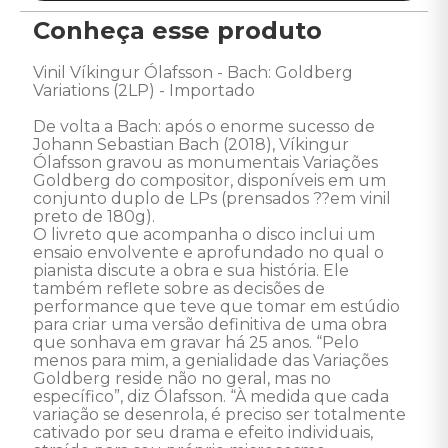
Conheça esse produto
Vinil Víkingur Ólafsson - Bach: Goldberg 
Variations (2LP) - Importado 

De volta a Bach: após o enorme sucesso de 
Johann Sebastian Bach (2018), Víkingur 
Ólafsson gravou as monumentais Variações 
Goldberg do compositor, disponíveis em um 
conjunto duplo de LPs (prensados ??em vinil 
preto de 180g). 

O livreto que acompanha o disco inclui um 
ensaio envolvente e aprofundado no qual o 
pianista discute a obra e sua história. Ele 
também reflete sobre as decisões de 
performance que teve que tomar em estúdio 
para criar uma versão definitiva de uma obra 
que sonhava em gravar há 25 anos. “Pelo 
menos para mim, a genialidade das Variações 
Goldberg reside não no geral, mas no 
específico”, diz Ólafsson. “À medida que cada 
variação se desenrola, é preciso ser totalmente 
cativado por seu drama e efeito individuais, 