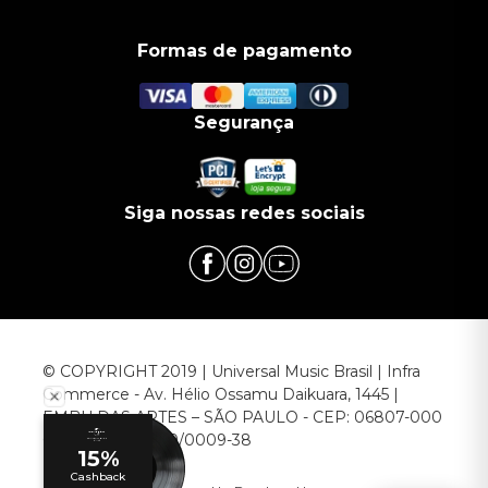
Formas de pagamento
Segurança
Siga nossas redes sociais
© COPYRIGHT 2019 | Universal Music Brasil | Infra
Commerce - Av. Hélio Ossamu Daikuara, 1445 |
EMBU DAS ARTES – SÃO PAULO - CEP: 06807-000
CNPJ: 00.952.789/0009-38