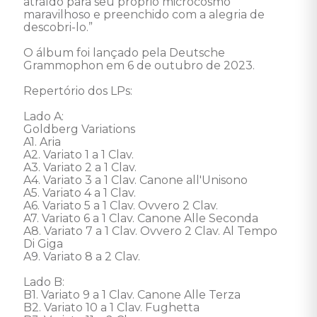
atraído para seu próprio microcosmo 
maravilhoso e preenchido com a alegria de 
descobri-lo.” 

O álbum foi lançado pela Deutsche 
Grammophon em 6 de outubro de 2023. 

Repertório dos LPs: 

Lado A: 

Goldberg Variations

A1. Aria 

A2. Variato 1 a 1 Clav. 

A3. Variato 2 a 1 Clav. 

A4. Variato 3 a 1 Clav. Canone all'Unisono 

A5. Variato 4 a 1 Clav. 

A6. Variato 5 a 1 Clav. Ovvero 2 Clav. 

A7. Variato 6 a 1 Clav. Canone Alle Seconda 

A8. Variato 7 a 1 Clav. Ovvero 2 Clav. Al Tempo 
Di Giga 

A9. Variato 8 a 2 Clav. 

Lado B: 

B1. Variato 9 a 1 Clav. Canone Alle Terza 

B2. Variato 10 a 1 Clav. Fughetta 
