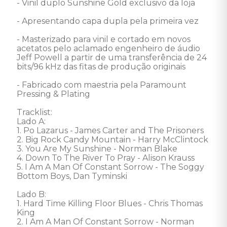
- Vinil duplo Sunshine Gold exclusivo da loja

- Apresentando capa dupla pela primeira vez

- Masterizado para vinil e cortado em novos 
acetatos pelo aclamado engenheiro de áudio 
Jeff Powell a partir de uma transferência de 24 
bits/96 kHz das fitas de produção originais

- Fabricado com maestria pela Paramount 
Pressing & Plating 

Tracklist: 

Lado A: 

1. Po Lazarus - James Carter and The Prisoners 

2. Big Rock Candy Mountain - Harry McClintock 

3. You Are My Sunshine - Norman Blake 

4. Down To The River To Pray - Alison Krauss 

5. I Am A Man Of Constant Sorrow - The Soggy 
Bottom Boys, Dan Tyminski 

Lado B: 

1. Hard Time Killing Floor Blues - Chris Thomas 
King 

2. I Am A Man Of Constant Sorrow - Norman 