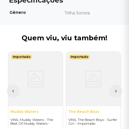
Gênero
Trilha Sonora
Quem viu, viu também!
Importado
Importado
S
V
I
I
A
a
Muddy Waters
The Beach Boys
VINIL Muddy Waters - The
VINIL The Beach Boys - Surfer
Best Of Muddy Waters -
Girl - Importado
Importado