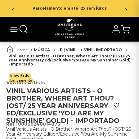
Parcelamento em até 12x sem juros
MÚSICA
LP | VINIL
VINIL IMPORTADO
Vinil Various Artists - O Brother, Where Art Thou? (OST/ 25
Year Anniversary Ed/Exclusive 'You Are My Sunshine' Gold)
- Importado
Importado
Lançamento
Various Artists
VINIL VARIOUS ARTISTS - O
BROTHER, WHERE ART THOU?
(OST/ 25 YEAR ANNIVERSARY
ED/EXCLUSIVE 'YOU ARE MY
SUNSHINE' GOLD) - IMPORTADO
:
00060248814873
Vinil Various Artists - O Brother, Where Art Thou? (OST/ 25
Year Anniversary Edition/Exclusive 'You Are My Sunshine'