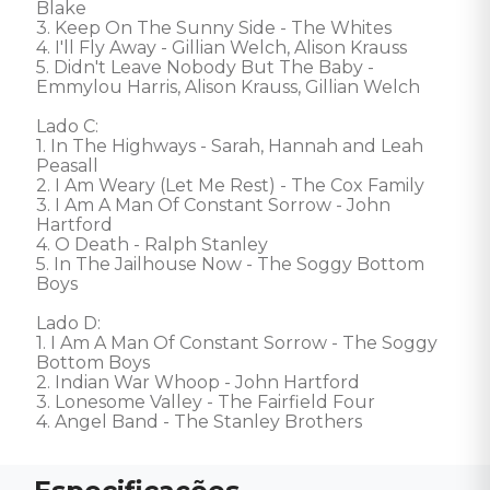
Blake 

3. Keep On The Sunny Side - The Whites 

4. I'll Fly Away - Gillian Welch, Alison Krauss 

5. Didn't Leave Nobody But The Baby - 
Emmylou Harris, Alison Krauss, Gillian Welch 

Lado C: 

1. In The Highways - Sarah, Hannah and Leah 
Peasall 

2. I Am Weary (Let Me Rest) - The Cox Family 

3. I Am A Man Of Constant Sorrow - John 
Hartford 

4. O Death - Ralph Stanley 

5. In The Jailhouse Now - The Soggy Bottom 
Boys 

Lado D: 

1. I Am A Man Of Constant Sorrow - The Soggy 
Bottom Boys 

2. Indian War Whoop - John Hartford 

3. Lonesome Valley - The Fairfield Four 

4. Angel Band - The Stanley Brothers