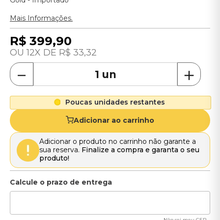
Gold - Importado
Mais Informações.
R$
399
,
90
12
R$
33
,
32
－
＋
Poucas unidades restantes
Adicionar ao carrinho
Adicionar o produto no carrinho não garante a
sua reserva.
Finalize a compra e garanta o seu
produto!
Não sei meu CEP