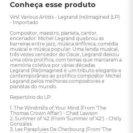
Conheça esse produto
Vinil Various Artists - Legrand (re)imagined (LP) 
- Importado 

Compositor, maestro, pianista, cantor, 
encenador: Michel Legrand quebrou as 
barreiras entre jazz, música sinfônica, comédia 
musical e música popular. Uma lenda musical, 
três vezes vencedor do Oscar, Legrand deixou 
uma obra prolífica, com temas que marcaram a 
memória coletiva por várias décadas. 

Legrand (Re)imagined é um tributo elegante e 
contemporâneo ao prolífico compositor Michel 
Legrand pelos melhores compositores e 
pianistas do mundo. 

Repertório do LP: 

1. The Windmills of Your Mind (From 'The 
Thomas Crown Affair') - Chad Lawson 

2. Summer of '42 (From 'Summer of '42') - Chilly 
Gonzales 

3. Les Parapluies De Cherbourg (From 'The 