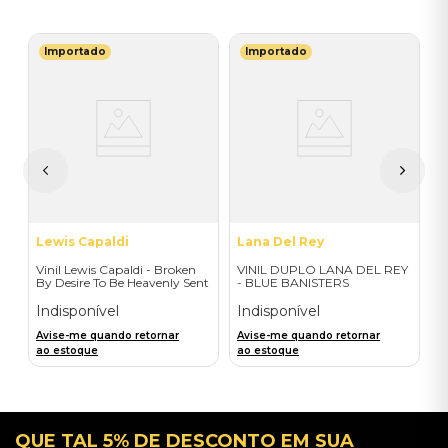
Importado
Importado
M
V
do
B
I
I
A
a
Lewis Capaldi
Lana Del Rey
Vinil Lewis Capaldi - Broken
VINIL DUPLO LANA DEL REY
By Desire To Be Heavenly Sent
- BLUE BANISTERS
(Exclusive LP) - Importado
(AMARELO TRANSPARENTE)
- IMPORTADO
Indisponível
Indisponível
Avise-me quando retornar
Avise-me quando retornar
ao estoque
ao estoque
QUE TAL 5% DE DESCONTO EM SUA