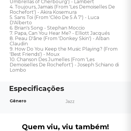
Umbrellas of Cherbourg') - Lambert 

4. Toujours, Jamais (From 'Les Demoiselles De 
Rochefort') - Akira Kosemura 

5. Sans Toi (From 'Cléo De 5 À 7') - Luca 
D'Alberto 

6. Brian's Song - Stephan Moccio 

7. Papa, Can You Hear Me? - Elliott Jacqués 

8. Peau D'âne (From 'Donkey Skin') - Alban 
Claudin 

9. How Do You Keep the Music Playing? (From 
'Best Friends') - Moux 

10. Chanson Des Jumelles (From 'Les 
Demoiselles De Rochefort') - Joseph Schiano di 
Lombo
Gênero
Jazz
Quem viu, viu também!