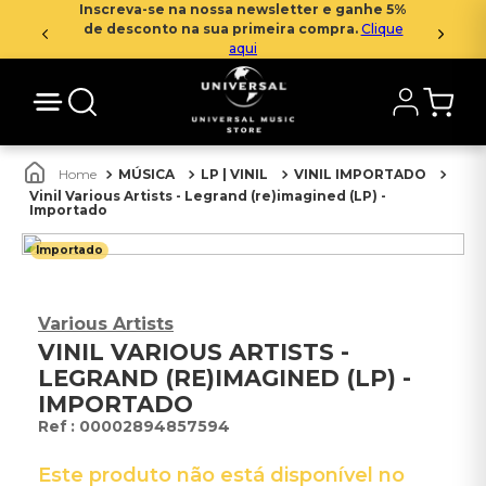
Inscreva-se na nossa newsletter e ganhe 5%
de desconto na sua primeira compra.
Clique
aqui
MÚSICA
LP | VINIL
VINIL IMPORTADO
Vinil Various Artists - Legrand (re)imagined (LP) -
Importado
Importado
Various Artists
VINIL VARIOUS ARTISTS -
LEGRAND (RE)IMAGINED (LP) -
IMPORTADO
:
00002894857594
Este produto não está disponível no