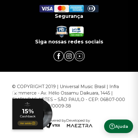
Segurança
Siga nossas redes sociais
© COPYRIGHT 2019 | Universal Music Brasil | Infra
Commerce - Av. Hélio Ossamu Daikuara, 1445 |
EMBU DAS ARTES – SÃO PAULO - CEP: 06807-000
CNPJ: 00.952.789/0009-38
Powered by
Developed by
Ajuda