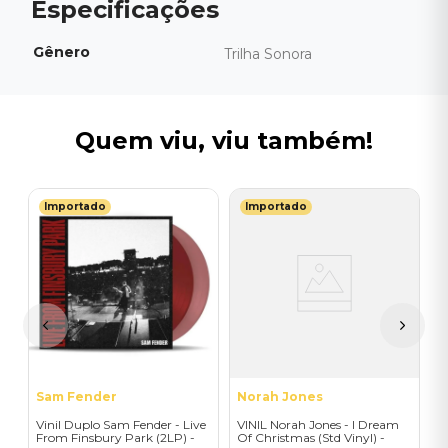
Gênero
Trilha Sonora
Quem viu, viu também!
Importado
Importado
M
V
-
-
-
I
A
a
Sam Fender
Norah Jones
Vinil Duplo Sam Fender - Live
VINIL Norah Jones - I Dream
From Finsbury Park (2LP) -
Of Christmas (Std Vinyl) -