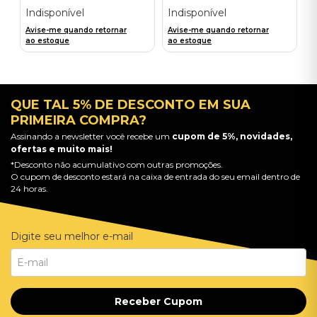
Importado
Importado
Indisponível
Indisponível
Avise-me quando retornar
Avise-me quando retornar
ao estoque
ao estoque
QUE TAL 5% DE DESCONTO EM SUA
PRIMEIRA COMPRA?
Assinando a newsletter você recebe um
cupom de 5%, novidades,
ofertas e muito mais!
*Desconto não acumulativo com outras promoções.
O cupom de desconto estará na caixa de entrada do seu email dentro de
24 horas.
Digite seu melhor e-mail
Receber Cupom