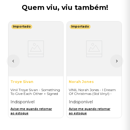
Quem viu, viu também!
Importado
Importado
L
a
V
-
T
I
I
A
a
Troye Sivan
Norah Jones
Vinil Troye Sivan - Something
VINIL Norah Jones - I Dream
To Give Each Other + Signed
Of Christmas (Std Vinyl) -
Postcard - Importado
Importado
Indisponível
Indisponível
Avise-me quando retornar
Avise-me quando retornar
ao estoque
ao estoque