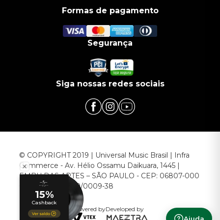
Formas de pagamento
Segurança
Siga nossas redes sociais
© COPYRIGHT 2019 | Universal Music Brasil | Infra
Commerce - Av. Hélio Ossamu Daikuara, 1445 |
EMBU DAS ARTES – SÃO PAULO - CEP: 06807-000
CNPJ: 00.952.789/0009-38
Powered by
Developed by
Ajuda