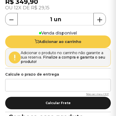
R$
349
,
90
12
R$
29
,
15
－
＋
Venda disponível
Adicionar ao carrinho
Adicionar o produto no carrinho não garante a
sua reserva.
Finalize a compra e garanta o seu
produto!
Não sei meu CEP