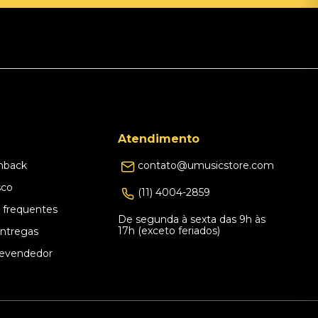
Atendimento
hback
contato@umusicstore.com
sco
(11) 4004-2859
 frequentes
De segunda à sexta das 9h às
17h (exceto feriados)
Entregas
evendedor