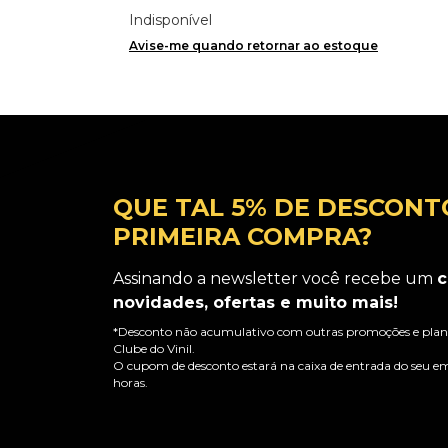
Importado
Indisponível
Avise-me quando retornar ao estoque
QUE TAL 5% DE DESCONT
PRIMEIRA COMPRA?
Assinando a newsletter você recebe um
c
novidades, ofertas e muito mais!
*Desconto não acumulativo com outras promoções e plano
Clube do Vinil.
O cupom de desconto estará na caixa de entrada do seu em
horas.