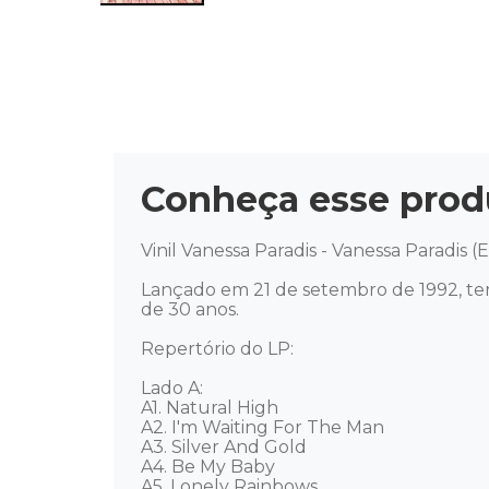
Conheça esse prod
Vinil Vanessa Paradis - Vanessa Paradis (
Lançado em 21 de setembro de 1992, ter
de 30 anos. 

Repertório do LP: 

Lado A: 

A1. Natural High 

A2. I'm Waiting For The Man 

A3. Silver And Gold 

A4. Be My Baby 

A5. Lonely Rainbows 
