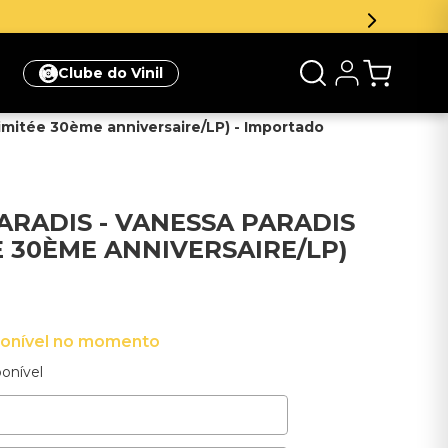
newsletter e ganhe 5% de desconto na sua primeira compr
Clube do Vinil
 limitée 30ème anniversaire/LP) - Importado
ARADIS - VANESSA PARADIS
E 30ÈME ANNIVERSAIRE/LP)
ponível no momento
onível