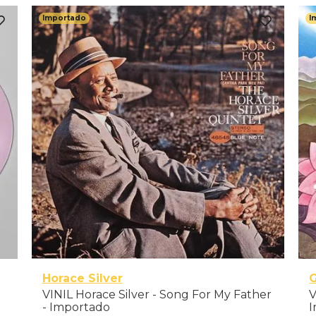
Importado
I
Horace Silver
G
o
VINIL Horace Silver - Song For My Father
V
- Importado
I