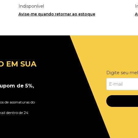
Indisponível
I
Avise-me quando retornar ao estoque
A
O EM SUA
Digite seu mel
upom de 5%,
s de assinaturas do
ail dentro de 24