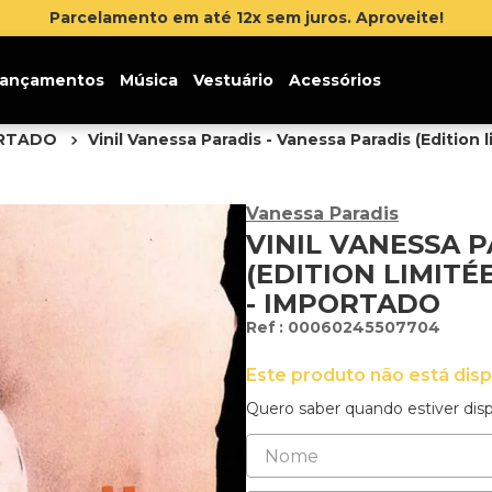
Inscreva-se na 
ançamentos
Música
Vestuário
Acessórios
ORTADO
Vinil Vanessa Paradis - Vanessa Paradis (Edition
Vanessa Paradis
VINIL VANESSA P
(EDITION LIMITÉ
- IMPORTADO
:
00060245507704
Este produto não está dis
Quero saber quando estiver disp