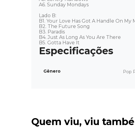
A6. Sunday Mondays 

Lado B: 

B1. Your Love Has Got A Handle On My M
B2. The Future Song 

B3. Paradis 

B4. Just As Long As You Are There 

B5. Gotta Have It
Gênero
Pop 
Quem viu, viu tamb