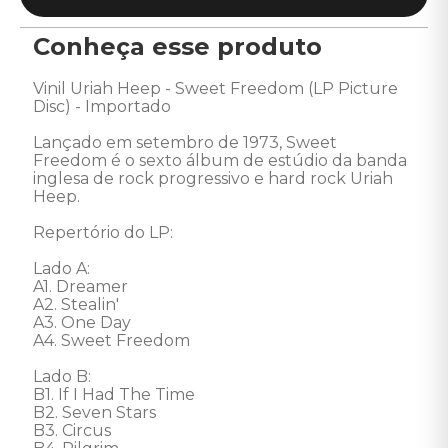
Conheça esse produto
Vinil Uriah Heep - Sweet Freedom (LP Picture 
Disc) - Importado

Lançado em setembro de 1973, Sweet 
Freedom é o sexto álbum de estúdio da banda 
inglesa de rock progressivo e hard rock Uriah 
Heep. 

Repertório do LP:

Lado A:

A1. Dreamer 

A2. Stealin' 

A3. One Day 

A4. Sweet Freedom 

Lado B:

B1. If I Had The Time 

B2. Seven Stars 

B3. Circus 
