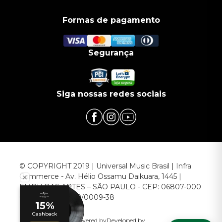
Formas de pagamento
Segurança
Siga nossas redes sociais
© COPYRIGHT 2019 | Universal Music Brasil | Infra
Commerce - Av. Hélio Ossamu Daikuara, 1445 |
EMBU DAS ARTES – SÃO PAULO - CEP: 06807-000
CNPJ: 00.952.789/0009-38
Powered by
Developed by