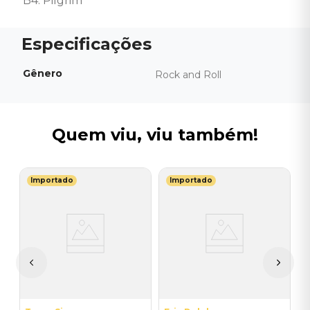
B4. Pilgrim
Gênero
Rock and Roll
Quem viu, viu também!
Importado
Importado
R
V
(
I
I
A
a