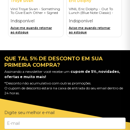
Troye Sivan
Eric Dolphy
Vinil Troye Sivan - Something
VINIL Eric Dolphy - Out To
To Give Each Other + Signed
Lunch (Blue Note Classic) -
Postcard - Importado
Importado
Indisponível
Indisponível
Avise-me quando retornar
Avise-me quando retornar
ao estoque
ao estoque
QUE TAL 5% DE DESCONTO EM SUA
PRIMEIRA COMPRA?
Assinando a newsletter você recebe um
cupom de 5%, novidades,
ofertas e muito mais!
*Desconto não acumulativo com outras promoções.
O cupom de desconto estará na caixa de entrada do seu email dentro de
24 horas.
Digite seu melhor e-mail