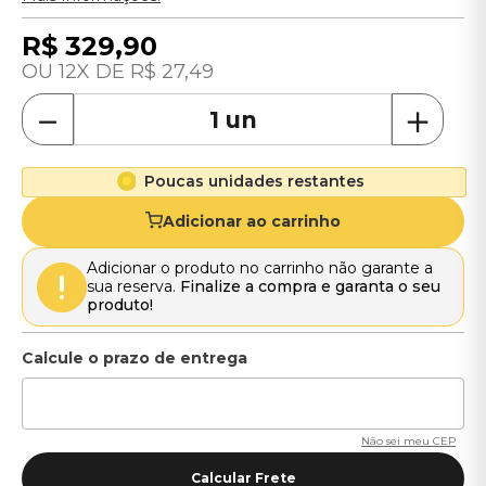
R$
329
,
90
12
R$
27
,
49
－
＋
Poucas unidades restantes
Adicionar ao carrinho
Adicionar o produto no carrinho não garante a
sua reserva.
Finalize a compra e garanta o seu
produto!
Não sei meu CEP