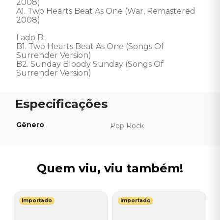
2008) 

A1. Two Hearts Beat As One (War, Remastered 
2008) 

Lado B: 

B1. Two Hearts Beat As One (Songs Of 
Surrender Version) 

B2. Sunday Bloody Sunday (Songs Of 
Surrender Version)
Gênero
Pop Rock
Quem viu, viu também!
Importado
Importado
R