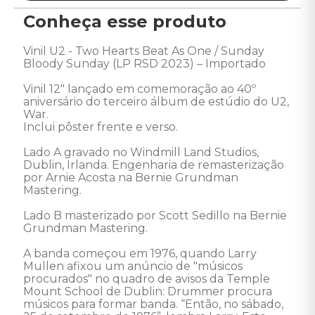
Conheça esse produto
Vinil U2 - Two Hearts Beat As One / Sunday 
Bloody Sunday (LP RSD 2023) – Importado 

Vinil 12" lançado em comemoração ao 40º 
aniversário do terceiro álbum de estúdio do U2, 
War.

Inclui pôster frente e verso. 

Lado A gravado no Windmill Land Studios, 
Dublin, Irlanda. Engenharia de remasterização 
por Arnie Acosta na Bernie Grundman 
Mastering. 

Lado B masterizado por Scott Sedillo na Bernie 
Grundman Mastering. 

A banda começou em 1976, quando Larry 
Mullen afixou um anúncio de "músicos 
procurados" no quadro de avisos da Temple 
Mount School de Dublin: Drummer procura 
músicos para formar banda. “Então, no sábado, 