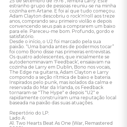
25 de setembro de 1976”, lembra Larry. Este 
estranho grupo de pessoas reuniu-se na minha 
cozinha em Artane. E foi aí que tudo começou. 

Adam Clayton descobriu o rock'n'roll aos treze 
anos, comprando seu primeiro violão e depois 
convencendo seus pais a comprarem um baixo 
para ele. Pareceu-me bom. Profundo, gordo e 
satisfatório. 

Desde o início, o U2 foi marcado pela sua 
paixão. “Uma banda antes de podermos tocar” 
foi como Bono disse nas primeiras entrevistas. 

Os quatro adolescentes, que inicialmente se 
autodenominavam 'Feedback', ensaiavam na 
cozinha de Larry em Dublin, Bono nos vocais, 
The Edge na guitarra, Adam Clayton e Larry 
compondo a seção rítmica de baixo e bateria. 
Inspirados pelo punk, mas isolados da calma e 
reservada do Mar da Irlanda, os Feedback 
tornaram-se "The Hype" e depois "U2" e 
rapidamente construíram uma reputação local 
baseada na paixão das suas atuações. 

Repertório do LP: 

Lado A: 

A1. Two Hearts Beat As One (War, Remastered 