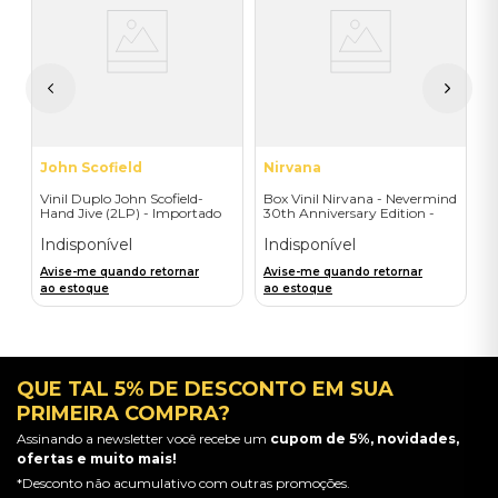
ad
V
I
I
A
a
John Scofield
Nirvana
Vinil Duplo John Scofield-
Box Vinil Nirvana - Nevermind
Hand Jive (2LP) - Importado
30th Anniversary Edition -
Super Deluxe 8LPs+7"single
Indisponível
Indisponível
Avise-me quando retornar
Avise-me quando retornar
ao estoque
ao estoque
QUE TAL 5% DE DESCONTO EM SUA
PRIMEIRA COMPRA?
Assinando a newsletter você recebe um
cupom de 5%, novidades,
ofertas e muito mais!
*Desconto não acumulativo com outras promoções.