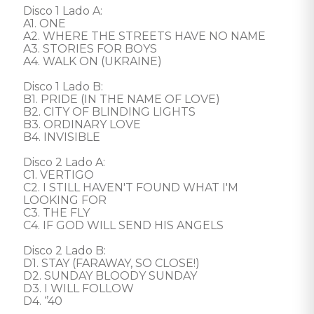
Disco 1 Lado A: 

A1. ONE 

A2. WHERE THE STREETS HAVE NO NAME 

A3. STORIES FOR BOYS 

A4. WALK ON (UKRAINE) 

Disco 1 Lado B: 

B1. PRIDE (IN THE NAME OF LOVE) 

B2. CITY OF BLINDING LIGHTS 

B3. ORDINARY LOVE 

B4. INVISIBLE 

Disco 2 Lado A: 

C1. VERTIGO 

C2. I STILL HAVEN'T FOUND WHAT I'M 
LOOKING FOR 

C3. THE FLY 

C4. IF GOD WILL SEND HIS ANGELS 

Disco 2 Lado B: 

D1. STAY (FARAWAY, SO CLOSE!) 

D2. SUNDAY BLOODY SUNDAY 

D3. I WILL FOLLOW 

D4. ‘’40