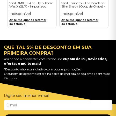
Vinil DMX - ...And Then There
Vinil Eminem - The Death of
Was X (2LP) - Importado
Slim Shady (Coup de Grâce) -
Exclusive/Crayon - Importado
Indisponível
Indisponível
Avise-me quando retornar
Avise-me quando retornar
ao estoque
ao estoque
QUE TAL 5% DE DESCONTO EM SUA
PRIMEIRA COMPRA?
Assinando a newsletter você recebe um
cupom de 5%, novidades,
ofertas e muito mais!
*Desconto não acumulativo com outras promoções.
O cupom de desconto estará na caixa de entrada do seu email dentro de
24 horas.
Digite seu melhor e-mail