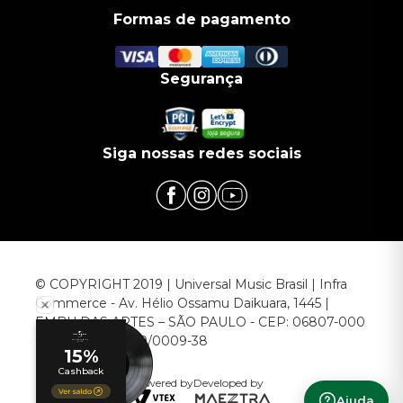
Formas de pagamento
Segurança
Siga nossas redes sociais
© COPYRIGHT 2019 | Universal Music Brasil | Infra
Commerce - Av. Hélio Ossamu Daikuara, 1445 |
EMBU DAS ARTES – SÃO PAULO - CEP: 06807-000
CNPJ: 00.952.789/0009-38
Powered by
Developed by
Ajuda