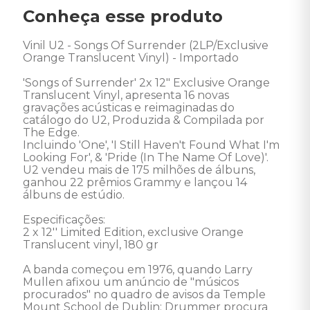
Conheça esse produto
Vinil U2 - Songs Of Surrender (2LP/Exclusive 
Orange Translucent Vinyl) - Importado 

'Songs of Surrender' 2x 12" Exclusive Orange 
Translucent Vinyl, apresenta 16 novas 
gravações acústicas e reimaginadas do 
catálogo do U2, Produzida & Compilada por 
The Edge. 

Incluindo 'One', 'I Still Haven't Found What I'm 
Looking For', & 'Pride (In The Name Of Love)'. 

U2 vendeu mais de 175 milhões de álbuns, 
ganhou 22 prêmios Grammy e lançou 14 
álbuns de estúdio. 

Especificações: 

2 x 12'' Limited Edition, exclusive Orange 
Translucent vinyl, 180 gr 

A banda começou em 1976, quando Larry 
Mullen afixou um anúncio de "músicos 
procurados" no quadro de avisos da Temple 
Mount School de Dublin: Drummer procura 