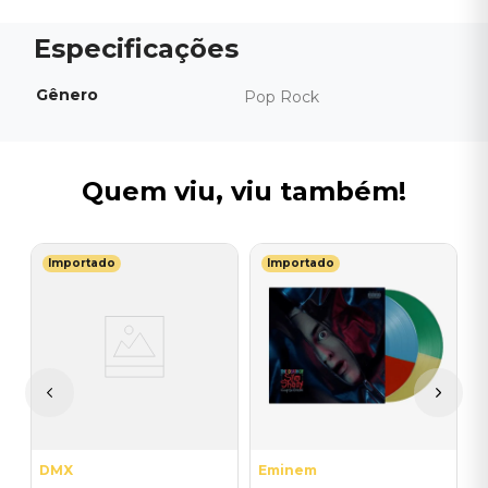
Gênero
Pop Rock
Quem viu, viu também!
Importado
Importado
N
V
A
I
I
A
a
DMX
Eminem