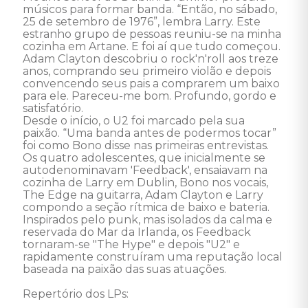
músicos para formar banda. “Então, no sábado, 
25 de setembro de 1976”, lembra Larry. Este 
estranho grupo de pessoas reuniu-se na minha 
cozinha em Artane. E foi aí que tudo começou. 

Adam Clayton descobriu o rock'n'roll aos treze 
anos, comprando seu primeiro violão e depois 
convencendo seus pais a comprarem um baixo 
para ele. Pareceu-me bom. Profundo, gordo e 
satisfatório. 

Desde o início, o U2 foi marcado pela sua 
paixão. “Uma banda antes de podermos tocar” 
foi como Bono disse nas primeiras entrevistas. 

Os quatro adolescentes, que inicialmente se 
autodenominavam 'Feedback', ensaiavam na 
cozinha de Larry em Dublin, Bono nos vocais, 
The Edge na guitarra, Adam Clayton e Larry 
compondo a seção rítmica de baixo e bateria. 
Inspirados pelo punk, mas isolados da calma e 
reservada do Mar da Irlanda, os Feedback 
tornaram-se "The Hype" e depois "U2" e 
rapidamente construíram uma reputação local 
baseada na paixão das suas atuações. 

Repertório dos LPs: 
