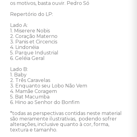
os motivos, basta ouvir. Pedro Só 

Repertório do LP: 

Lado A: 

1. Miserere Nobis 

2. Coração Materno 

3. Panis et Circencis 

4. Lindonéia 

5. Parque Industrial 

6. Geléia Geral 

Lado B: 

1. Baby 

2. Três Caravelas 

3. Enquanto seu Lobo Não Vem 

4. Mamãe Coragem 

5. Bat Macumba 

6. Hino ao Senhor do Bonfim 

*todas as perspectivas contidas neste material 
são meramente ilustrativas,  podendo sofrer 
alterações, inclusive quanto à cor, forma, 
textura e tamanho.