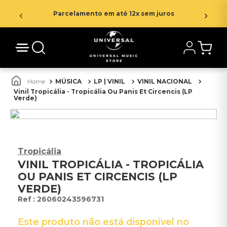
Parcelamento em até 12x sem juros
MÚSICA
LP | VINIL
VINIL NACIONAL
Vinil Tropicália - Tropicália Ou Panis Et Circencis (LP
Verde)
Tropicália
VINIL TROPICÁLIA - TROPICÁLIA
OU PANIS ET CIRCENCIS (LP
VERDE)
:
26060243596731
Este produto não está disponível no