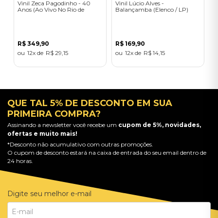
Vinil Zeca Pagodinho - 40
Vinil Lúcio Alves -
Anos (Ao Vivo No Rio de
Balançamba (Elenco / LP)
Janeiro 2024 / 2LP Laranja e
Azul)
R$
349
,
90
R$
169
,
90
12
R$
29
,
15
12
R$
14
,
15
QUE TAL 5% DE DESCONTO EM SUA
PRIMEIRA COMPRA?
Assinando a newsletter você recebe um
cupom de 5%, novidades,
ofertas e muito mais!
*Desconto não acumulativo com outras promoções.
O cupom de desconto estará na caixa de entrada do seu email dentro de
24 horas.
Digite seu melhor e-mail