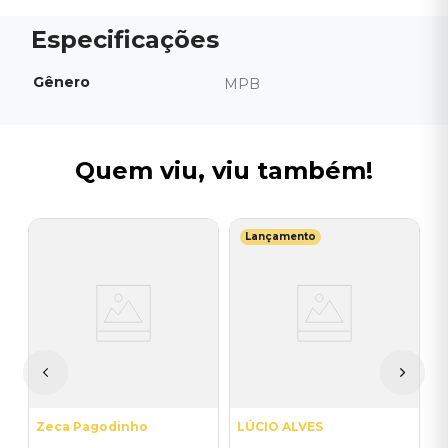
Gênero
MPB
Quem viu, viu também!
Lançamento
E
V
T
v
I
A
a
Zeca Pagodinho
LÚCIO ALVES