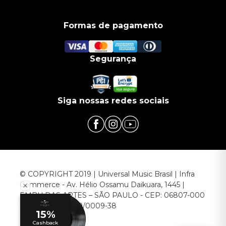
Formas de pagamento
Segurança
Siga nossas redes sociais
© COPYRIGHT 2019 | Universal Music Brasil | Infra
Commerce - Av. Hélio Ossamu Daikuara, 1445 |
EMBU DAS ARTES – SÃO PAULO - CEP: 06807-000
CNPJ: 00.952.789/0009-38