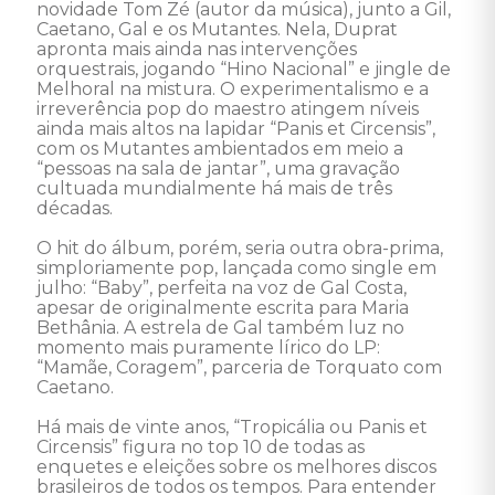
novidade Tom Zé (autor da música), junto a Gil, 
Caetano, Gal e os Mutantes. Nela, Duprat 
apronta mais ainda nas intervenções 
orquestrais, jogando “Hino Nacional” e jingle de 
Melhoral na mistura. O experimentalismo e a 
irreverência pop do maestro atingem níveis 
ainda mais altos na lapidar “Panis et Circensis”, 
com os Mutantes ambientados em meio a 
“pessoas na sala de jantar”, uma gravação 
cultuada mundialmente há mais de três 
décadas. 

O hit do álbum, porém, seria outra obra-prima, 
simploriamente pop, lançada como single em 
julho: “Baby”, perfeita na voz de Gal Costa, 
apesar de originalmente escrita para Maria 
Bethânia. A estrela de Gal também luz no 
momento mais puramente lírico do LP: 
“Mamãe, Coragem”, parceria de Torquato com 
Caetano. 

Há mais de vinte anos, “Tropicália ou Panis et 
Circensis” figura no top 10 de todas as 
enquetes e eleições sobre os melhores discos 
brasileiros de todos os tempos. Para entender 