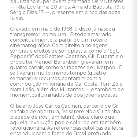
paulistano superjovem chamado Os Mutantes 
— Rita Lee tinha 20 anos, Arnaldo Baptista, 19, e 
Sérgio Dias, 17 —, presente em cinco das doze 
faixas. 

Gravado em maio de 1968, o disco já nasceu 
transgressor, como um LP todo amarrado 
conceitualmente, a partir de um roteiro 
cinematográfico. Com direito a colagens 
sonoras e efeitos de sonoplastia, como o “Sgt. 
Pepper’s” dos Beatles. Caetano, Gil, Duprat e o 
produtor Manoel Barenbein gravaram em 
quatro canais, como os rapazes de Liverpool. E, 
se tiveram muito menos tempo (quatro 
semanas) e recursos, contaram com a 
contribuição milionária de Gal Costa, Tom Zé e 
Nara Leão, além dos Mutantes — e também de 
momentos iluminados de dois jovens poetas. 

O baiano José Carlos Capinan, parceiro de Gil 
na faixa de abertura, “Miserere Nobis” (“tenha 
piedade de nós”, em latim), deixa claro que 
aquela revolução pop e colorida era também 
revolucionária. As referências católicas da letra 
ensanduicham a fome do Brasil profundo 