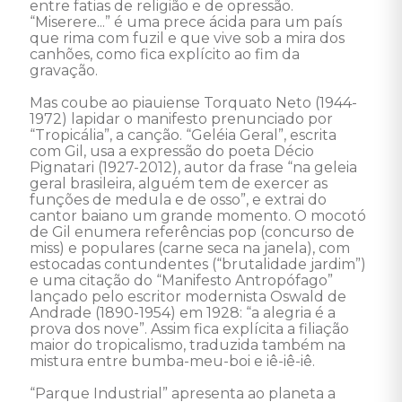
entre fatias de religião e de opressão. 
“Miserere...” é uma prece ácida para um país 
que rima com fuzil e que vive sob a mira dos 
canhões, como fica explícito ao fim da 
gravação. 

Mas coube ao piauiense Torquato Neto (1944-
1972) lapidar o manifesto prenunciado por 
“Tropicália”, a canção. “Geléia Geral”, escrita 
com Gil, usa a expressão do poeta Décio 
Pignatari (1927-2012), autor da frase “na geleia 
geral brasileira, alguém tem de exercer as 
funções de medula e de osso”, e extrai do 
cantor baiano um grande momento. O mocotó 
de Gil enumera referências pop (concurso de 
miss) e populares (carne seca na janela), com 
estocadas contundentes (“brutalidade jardim”) 
e uma citação do “Manifesto Antropófago” 
lançado pelo escritor modernista Oswald de 
Andrade (1890-1954) em 1928: “a alegria é a 
prova dos nove”. Assim fica explícita a filiação 
maior do tropicalismo, traduzida também na 
mistura entre bumba-meu-boi e iê-iê-iê. 

“Parque Industrial” apresenta ao planeta a 