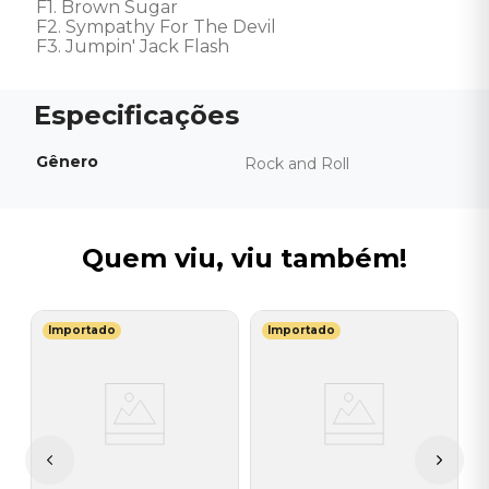
F1. Brown Sugar 

F2. Sympathy For The Devil 

F3. Jumpin' Jack Flash
Gênero
Rock and Roll
Quem viu, viu também!
Importado
Importado
J
V
-
G
I
A
a