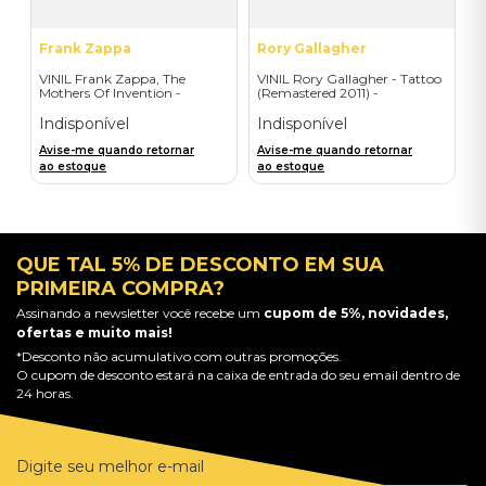
Frank Zappa
Rory Gallagher
VINIL Frank Zappa, The
VINIL Rory Gallagher - Tattoo
Mothers Of Invention -
(Remastered 2011) -
Mothermania: The Best Of
Importado
The Mothers - Importado
Indisponível
Indisponível
Avise-me quando retornar
Avise-me quando retornar
ao estoque
ao estoque
QUE TAL 5% DE DESCONTO EM SUA
PRIMEIRA COMPRA?
Assinando a newsletter você recebe um
cupom de 5%, novidades,
ofertas e muito mais!
*Desconto não acumulativo com outras promoções.
O cupom de desconto estará na caixa de entrada do seu email dentro de
24 horas.
Digite seu melhor e-mail