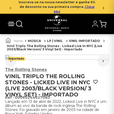
Inscreva-se na nossa newsletter e ganhe 5%
de desconto na sua primeira compra.
Clique
aqui
MÚSICA
LP | VINIL
VINIL IMPORTADO
Vinil Triplo The Rolling Stones - Licked Live In NYC (Live
2003/Black Version/ 3 Vinyl Set) - Importado
Importado
The Rolling Stones
VINIL TRIPLO THE ROLLING
STONES - LICKED LIVE IN NYC
(LIVE 2003/BLACK VERSION/ 3
VINYL SET) - IMPORTADO
:
00060244527083
Lançado em 13 de abril de 2022, Licked Live in NYC é um
álbum ao vivo da banda de rock inglesa The Rolling
Stones. Foi gravado em janeiro de 2003 na cidade de
Nova York, Estados Unidos.