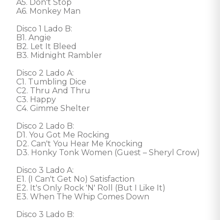
A5. Don't Stop 

A6. Monkey Man 

Disco 1 Lado B: 

B1. Angie 

B2. Let It Bleed 

B3. Midnight Rambler 

Disco 2 Lado A: 

C1. Tumbling Dice 

C2. Thru And Thru 

C3. Happy 

C4. Gimme Shelter 

Disco 2 Lado B: 

D1. You Got Me Rocking 

D2. Can't You Hear Me Knocking 

D3. Honky Tonk Women (Guest – Sheryl Crow) 

Disco 3 Lado A: 

E1. (I Can't Get No) Satisfaction 

E2. It's Only Rock 'N' Roll (But I Like It) 

E3. When The Whip Comes Down 

Disco 3 Lado B: 
