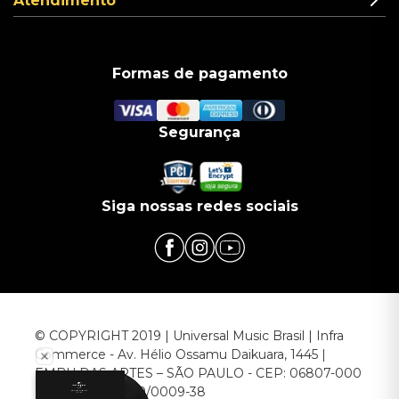
Atendimento
Formas de pagamento
Segurança
Siga nossas redes sociais
© COPYRIGHT 2019 | Universal Music Brasil | Infra
Commerce - Av. Hélio Ossamu Daikuara, 1445 |
EMBU DAS ARTES – SÃO PAULO - CEP: 06807-000
CNPJ: 00.952.789/0009-38