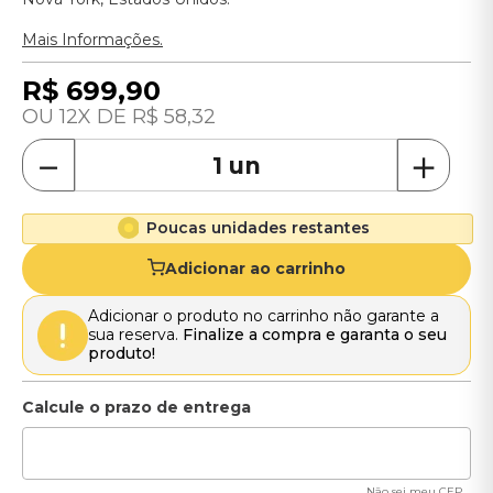
Mais Informações.
R$
699
,
90
12
R$
58
,
32
－
＋
Poucas unidades restantes
Adicionar ao carrinho
Adicionar o produto no carrinho não garante a
sua reserva.
Finalize a compra e garanta o seu
produto!
Não sei meu CEP