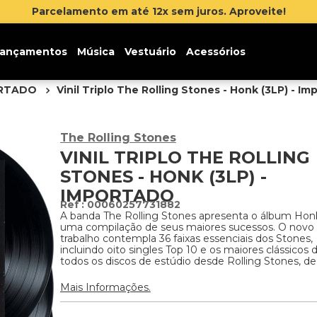
Inscreva-se na newsletter e ganh
ançamentos
Música
Vestuário
Acessórios
ORTADO
Vinil Triplo The Rolling Stones - Honk (3LP) - I
The Rolling Stones
VINIL TRIPLO THE ROLLING
STONES - HONK (3LP) -
IMPORTADO
:
00060257731882
A banda The Rolling Stones apresenta o álbum Hon
uma compilação de seus maiores sucessos. O novo
trabalho contempla 36 faixas essenciais dos Stones,
incluindo oito singles Top 10 e os maiores clássicos 
todos os discos de estúdio desde Rolling Stones, de
Mais Informações.