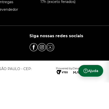
17h (exceto feriados)
Entregas
evendedor
Siga nossas redes sociais
Powered by
Developed by
– SÃO PAULO - CEP:
Ajuda