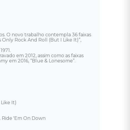
s. O novo trabalho contempla 36 faixas 
 Only Rock And Roll (But I Like It)”, 
971. 

avado em 2012, assim como as faixas 
my em 2016, “Blue & Lonesome”. 

ike It) 

. Ride 'Em On Down 
