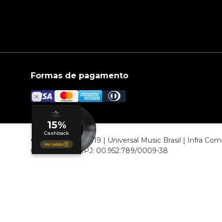
Formas de pagamento
© COPYRIGHT 2019 | Universal Music Brasil | Infra C
06807-000 CNPJ: 00.952.789/0009-38