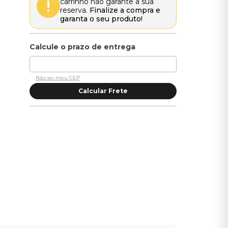
carrinho não garante a sua
reserva.
Finalize a compra e
garanta o seu produto!
Não sei meu CEP