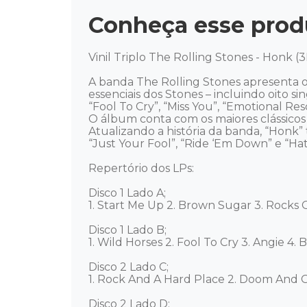
Conheça esse prod
Vinil Triplo The Rolling Stones - Honk (
A banda The Rolling Stones apresenta o
essenciais dos Stones – incluindo oito sin
“Fool To Cry”, “Miss You”, “Emotional Res
O álbum conta com os maiores clássicos d
Atualizando a história da banda, “Honk
“Just Your Fool”, “Ride ‘Em Down” e “H
Repertório dos LPs: 

Disco 1 Lado A;

1. Start Me Up 2. Brown Sugar 3. Rocks Of
Disco 1 Lado B; 

1. Wild Horses 2. Fool To Cry 3. Angie 4. B
Disco 2 Lado C; 

1. Rock And A Hard Place 2. Doom And Gl
Disco 2 Lado D; 
