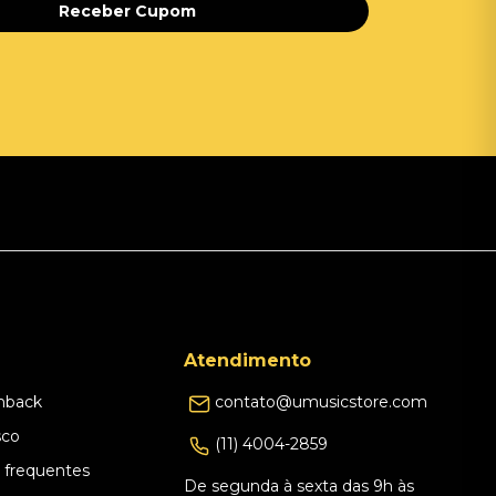
Receber Cupom
Atendimento
hback
contato@umusicstore.com
sco
(11) 4004-2859
 frequentes
De segunda à sexta das 9h às