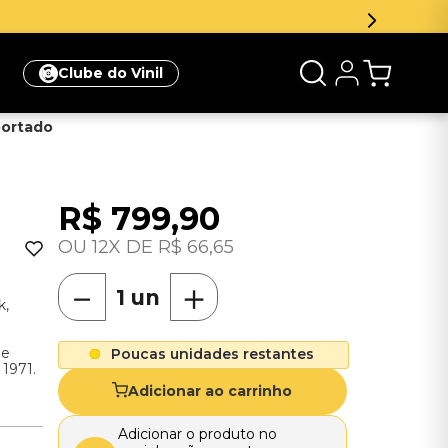
e 5% de desconto na sua primeira compra
Clique aqui
Clube do Vinil
mportado
R$
799
,
90
12
R$
66
,
65
－
＋
k,
de
Poucas unidades restantes
 1971.
Adicionar ao carrinho
Adicionar o produto no