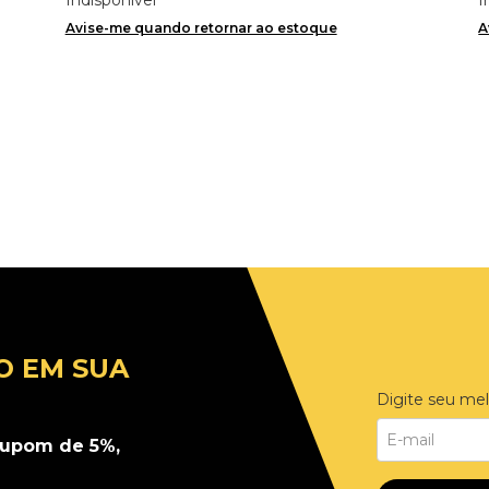
Avise-me quando retornar ao estoque
A
O EM SUA
Digite seu mel
upom de 5%,