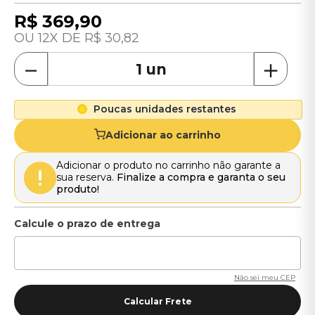
R$
369
,
90
12
R$
30
,
82
－
＋
Poucas unidades restantes
Adicionar ao carrinho
Adicionar o produto no carrinho não garante a
sua reserva.
Finalize a compra e garanta o seu
produto!
Não sei meu CEP