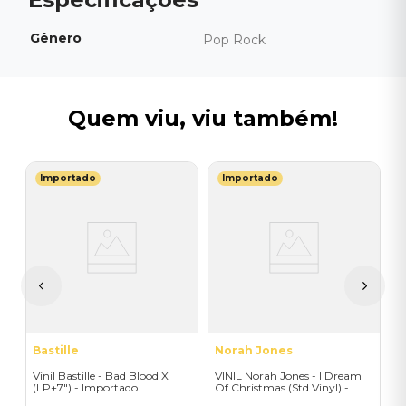
Gênero
Pop Rock
Quem viu, viu também!
Importado
Importado
T
a
V
B
I
I
A
a
Bastille
Norah Jones
Vinil Bastille - Bad Blood X
VINIL Norah Jones - I Dream
(LP+7") - Importado
Of Christmas (Std Vinyl) -
Importado