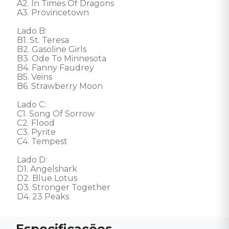
A2. In Times Of Dragons

A3. Provincetown 

Lado B: 

B1. St. Teresa

B2. Gasoline Girls

B3. Ode To Minnesota

B4. Fanny Faudrey

B5. Veins

B6. Strawberry Moon

Lado C: 

C1. Song Of Sorrow

C2. Flood

C3. Pyrite

C4. Tempest 

Lado D: 

D1. Angelshark

D2. Blue Lotus

D3. Stronger Together

D4. 23 Peaks